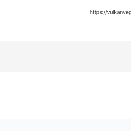
ie waarde hechten aan extra speelbudget en regelmatig
 bonussen bezoek je de officiële site:
https://vulkanve
d.
Required fields are marked
*