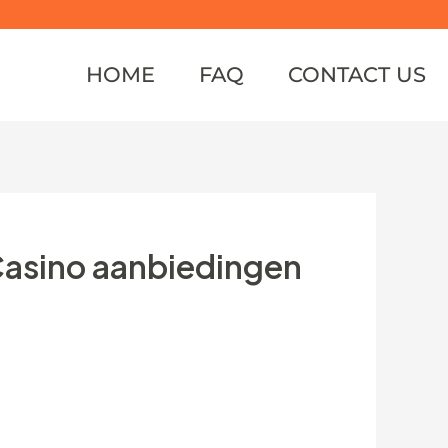
HOME
FAQ
CONTACT US
 Casino aanbiedingen
n uitgebreid overzicht van de
ie op zoek zijn naar een breed aanbod
el ontdek je welke promoties