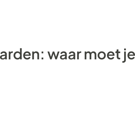
nende competities met geldprijzen en bonussen.
 bijgewerkt, waardoor Vulkan Vegas inspeelt op sei
den: waar moet je 
specifieke voorwaarden. De sleutelpunten om te ontho
stal 35 tot 40 keer worden ingezet voordat winst ka
sen zijn beperkt geldig, variërend van 24 uur tot enk
n tellen evenveel mee voor het vrijspelen, meestal valle
llen.
elen is vaak beperkt tot een paar euro.