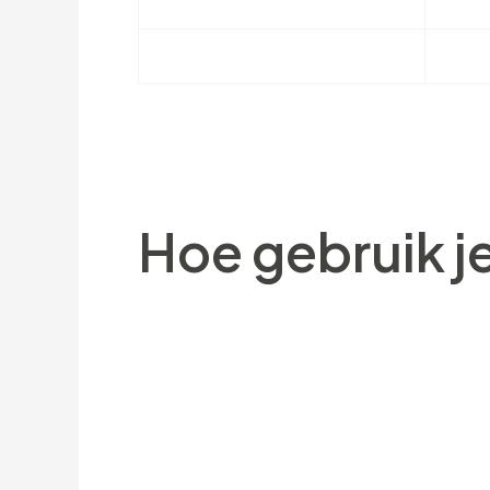
Klantenservice
24/7 v
Betalingsmethoden
Veel c
Zoals de tabel laat zien, scoort Vulka
ook een pluspunt, vooral dankzij cryp
Hoe gebruik j
Wil je het meeste uit je Vulkan Vegas 
Lees altijd de bonusvoorwaarden
Maak gebruik van het welkomstpakk
Speel spellen die 100% meetellen