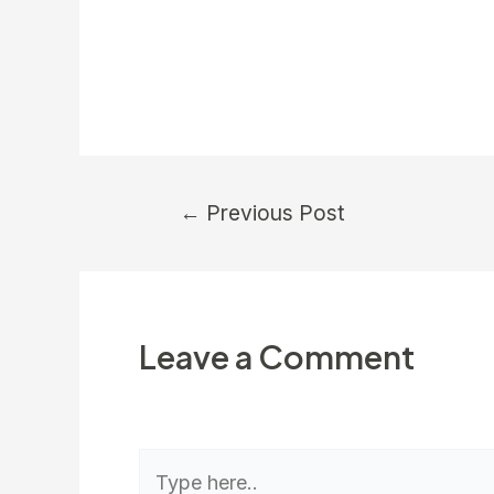
zowel beginners als ervaren spelers d
informatie en directe toegang tot deze
←
Previous Post
Leave a Comment
Your email address will not be publishe