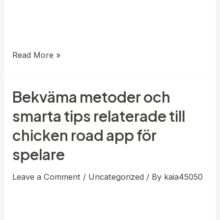
Immersiva Vantaggi del Casinò Live Sicurezza e
Supporto Clienti su 5gringos Oltre …
Read More »
Bekväma metoder och
smarta tips relaterade till
chicken road app för
spelare
Leave a Comment
/
Uncategorized
/ By
kaia45050
Bekväma metoder och smarta tips relaterade till
chicken road app för spelare Förståelse för