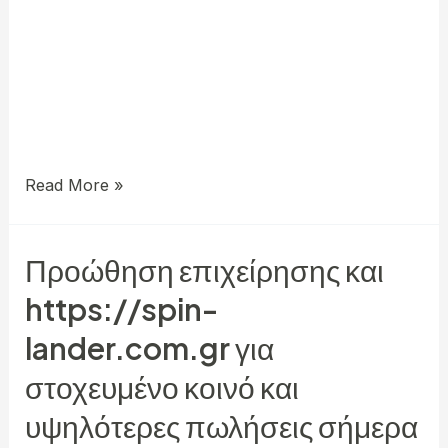
Bedeutung von Umsatzbedingungen und
maximalen Einsatzlimits Sichere Zahlungsmethoden
und der Schutz persönlicher Daten Die Rolle der
SSL-Verschlüsselung und der Zwei-Faktor-
Authentifizierung Verantwortungsvolles Spielen …
Read More »
Προώθηση επιχείρησης και
https://spin-
lander.com.gr για
στοχευμένο κοινό και
υψηλότερες πωλήσεις σήμερα