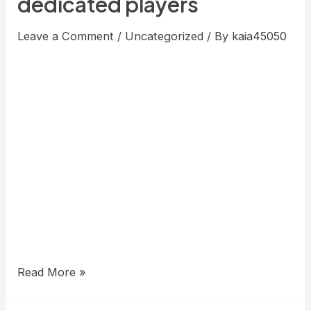
dedicated players
Leave a Comment
/
Uncategorized
/ By
kaia45050
Detailed analysis reveals captivating narratives
within Grizzlysquest for dedicated players
Unraveling the Lore: A World Steeped in Mystery
The Significance of Ancient Relics The Characters
of Grizzlysquest: Allies and Adversaries Building
Trust and Reciprocity Challenges and Progression:
Mastering the Game's Systems The Art of Crafting
and Resource Management The Community and
Ongoing Development Expanding Horizons: …
Read More »