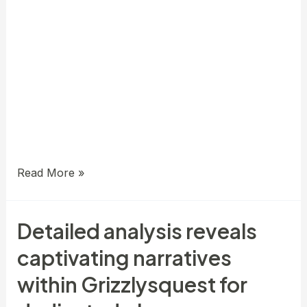
Spelets Mekanik och Strategier Tips för att
Förbättra Dina Färdigheter Anpassning och
Power-Ups i Spelet Hur Power-Ups Kan Användas
Effektivt Sociala Aspekter och Tävlingar Dela Dina
Resultat och Utmana Dina Vänner Framtida
Utveckling och Innovationer Utöver Spelet:
Användning inom Utbildning och …
Read More »
Detailed analysis reveals
captivating narratives
within Grizzlysquest for