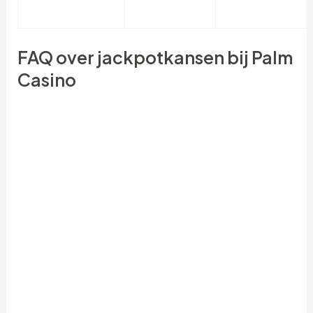
Spelersbonussen
jackpotspelers
bonussysteem
FAQ over jackpotkansen bij Palm
Casino
1. Zijn de jackpots bij Palm Casino echt
progressief?
Ja, Palm Casino biedt verschillende progressieve
jackpots die groeien met iedere inzet. Dit betekent
dat de prijzen oplopen tot een gelukkige winnaar
toeslaat.
2. Hoe vergroot ik mijn winkansen op een jackpot?
Kansen verhogen is lastig bij jackpots, omdat ze
grotendeels op geluk gebaseerd zijn. Wel kun je