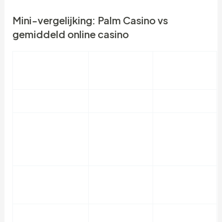
Mini-vergelijking: Palm Casino vs
gemiddeld online casino
Gemiddelde
Kenmerk
Palm Casino
casino’s
Jackpotdiversiteit
Uitgebreid
Beperkter
Vaak
Real-time
Transparantie
vertraagd of
updates
beperkt
Gelicentieerd,
Veiligheid
Wisselend
vertrouwd
Gericht op
Algemeen