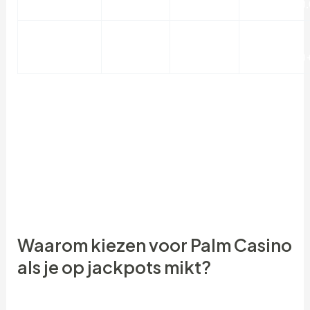
Vaste jackpot
94-96%
Gemiddeld
€500 – €50
Mega
€100.000 –
85-90%
Zeer hoog
jackpot
€5.000.000
Hoewel de winkans niet hoog is bij progressieve en
mega jackpots, is het potentieel om
levensveranderende bedragen te winnen een
enorme aantrekkingskracht. Dit maakt het spelen
van jackpotspellen bij Palm Casino spannend, maar
het is altijd belangrijk om verantwoord te spelen.
Waarom kiezen voor Palm Casino
als je op jackpots mikt?
Veel spelers vragen zich af of Palm Casino betere