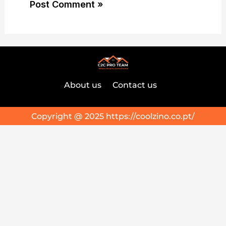
About us
Contact us
Copyright @ 2025
https://coolzino.co.pt/