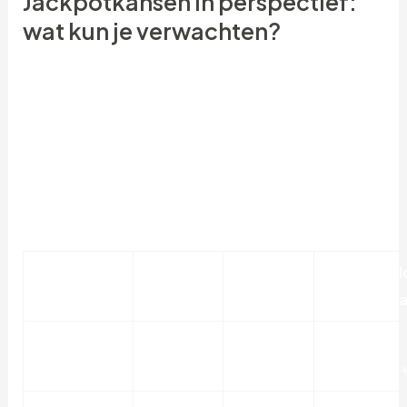
Jackpotkansen in perspectief:
wat kun je verwachten?
Om een solide beeld te krijgen van de winkansen, is
het belangrijk om naar de Return to Player (RTP)
en de volatiliteit van games te kijken.
Jackpotspellen hebben meestal een lagere RTP
dan reguliere slots, omdat een deel van de inzet
wordt gereserveerd voor de jackpotpot.
RTP
Gemiddel
Jackpottype
Volatiliteit
gemiddeld
jackpotwa
€10.000 –
Progressief
88-92%
Hoog
€1.000.000