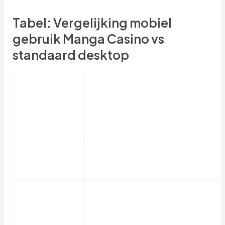
Tabel: Vergelijking mobiel
gebruik Manga Casino vs
standaard desktop
Desktop
Mobiel gebruik
gebruik
Aspect
Manga Casino
Manga
Casino
Altijd en overal via
Alleen via
Toegankelijkheid
smartphone/tablet
laptop/pc
Volledige
Optimalisatie voor
grafieken en
Snelheid
kleine schermen
sneller met