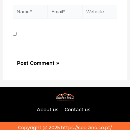
Save my name, email, and website in this
browser for the next time I comment.
About us
Contact us
Copyright @ 2025
https://coolzino.co.pt/