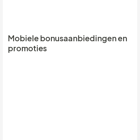
populaire methoden zoals iDEAL,
creditcards, en e-wallets die ook op mobiel
goed werken.
Mobiele bonusaanbiedingen en
promoties
Een groot voordeel van mobiel spelen bij Manga
Casino zijn de speciale bonussen die je via
smartphone kunt activeren. Vaak zijn er unieke
promoties die exclusief beschikbaar zijn voor
mobiele gebruikers. Denk aan extra free spins,
cashback of no-deposit bonussen. Let altijd goed
op de inzetvoorwaarden: mobiel spelen kan soms
invloed hebben op de voorwaarden, bijvoorbeeld
een hogere rondspeelverplichting.