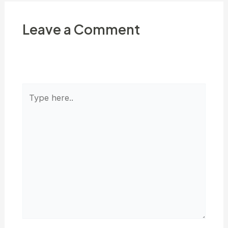
Leave a Comment
Your email address will not be published.
Required fields are marked
*