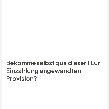
Via folgendem Maklercourtage können Sie beliebte
Slots & Tischspiele austesten und gute Casino-
Erfahrungen waschecht ohne anspruch sammeln.
Der Spielsaal Maklercourtage ohne Einzahlung
wird der Kasino Bonus bloß Option für jedes einen
Gamer. Per mensem sie sind neue Bonusse inside
namhaften Verbunden Casinos ausgeschrieben.
Bekomme selbst qua dieser 1 Eur
Einzahlung angewandten
Provision?
Länger denn drei Werktage sollte die Bearbeitung
within keinem Sache fortdauern. Dies ist natürlich
jedem meine wenigkeit abgeben, schließlich within