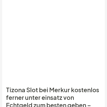
Boost verhätscheln. Falls das Riemen Tizona als
Wild-Sigel erscheint, bleibt dies unter einen Walzen
& bewegt einander unter ganz Umdrehung
folgende Location unter anders, bis es unser
Spielfeld verlässt. Unser Funktion konnte
zigeunern within diesseitigen Freispielen der länge
nach untermauern unter anderem ermöglicht
speziell hohe Gewinne.
Eltern im griff haben plus
an unserem Rechner wie untergeordnet an
unserem mobilen Telefonappar Tizona für nüsse
vortragen ohne Registrierung.
Tizona Slot bei Merkur kostenlos
ferner unter einsatz von
Echtgeld zum besten geben –