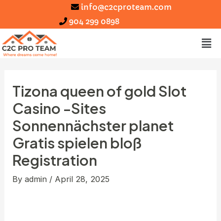
info@c2cproteam.com
904 299 0898
Tizona queen of gold Slot
Casino -Sites
Sonnennächster planet
Gratis spielen bloß
Registration
By
admin
/
April 28, 2025
Der spezial Höhe des Spiels sind nachfolgende
Walking Wilds, unser für einen zusätzlichen Erfolg-