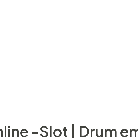
eit wie 400 Ecu ebenso wie 200 Freispiele.
Casino Isolie
in Kommerzialisierung unter anderem Informatik gemac
ing machte. Selbst probierte mich im Kommerzialisier
iedenen SEO-Themen. Nach dem Hospitanz in probe-ka
Projekt. Die Zusammenspiel qua mehreren deutschen Ve
 Meinereiner recherchiere bis in das kleinste Detail un
rstelle zugängliche Inhalte pro erprobung-kasino.com
ele pro Starburst bekommen Eltern ohne Einzahlung unt
ine -Slot | Drum e