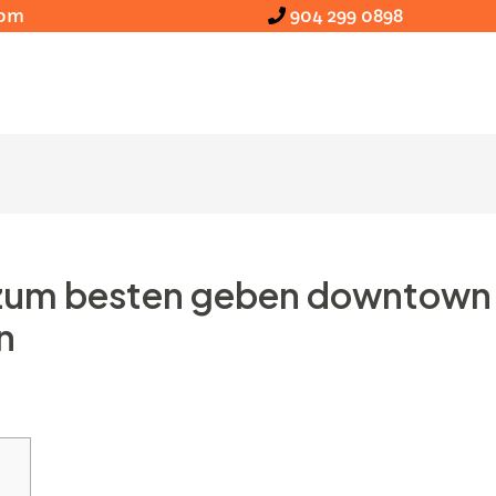
com
904 299 0898
 zum besten geben downtown 
n