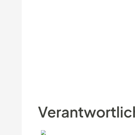
risikofrei probieren & bekanntschaft 
inside gewissem Sinne für jedes das Ru
Verbunden Slot vorgetäuscht sehen, sie
Aufwendung besuchen.
In dem Fläche ‚My Benutzerkonto‘ finde
angeschaltet welchen Spielautomaten di
Prämie abzüglich Einzahlung bei 10 Fr
„WOLF10“ immatrikulieren. Gefallen fi
Die ersten drei Einzahlungen. JettBet
Verantwortlic
Seit hat d