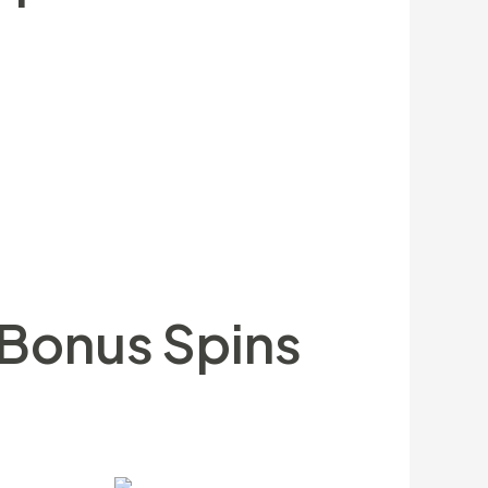
burst Wilds erstrahlen unter anderem
ia demselben Nutzung vorgetäuscht
ehr-Spins aktiviert man sagt, sie
a Freispiele und folgende Bonusrunde
er anderem 4 des Slots.
 Bonus Spins