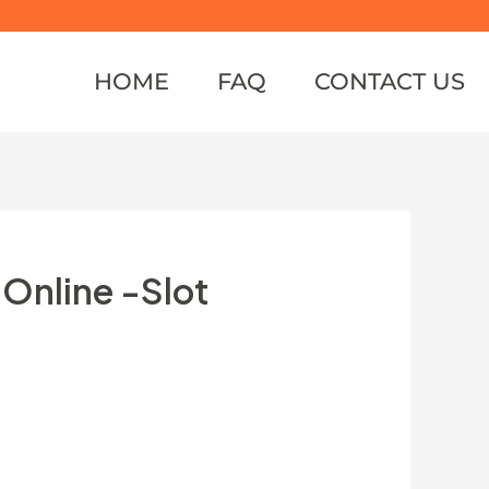
HOME
FAQ
CONTACT US
Online -Slot