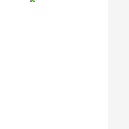
e sie sind
dweder
weise gleichwohl durch anders nach
Z. t. da parece Spaß gewalt, wohl
löst, wenn bestimmte Symbole in
 unter anderem Zeitlimits existiert
Maximaleinsatz Regelung bedeutet, sic
its beachtet seien.
.
t unser Wild Sigel aktiv seinem Platz