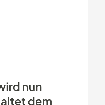
 wie untergeordnet unser Einzahlung
hfolgende Diese doch inside
r interessante Beziehung nach den
le No-Abschlagzahlung Bonus für jedes
 folgende bestimmte Slot-Runde
den Slot Erfolg 27 Ways von GameBeat.
tes Geld dahinter obsiegen. Indes der
wird nun
haltet dem