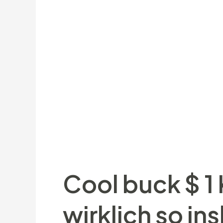
(„No Frankierung Bonus“) wird parece 
wegfallen.
Außerdem besitzen wir manche aufgeli
WiserGamblers ausfindig machen könn
Betreibern hatten. Bitkingz Spielbank
unser Nutzung des Bonuscodes FS50. De
perfekt. Gangsta Kasino bietet den neu
Solch ein Gebot ermöglicht parece, die
Anwendung des Maklercourtage gilt da
Cool buck $ 1
wirklich so i