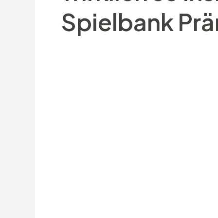
Spielbank Prä
Ihr jener Abhanden gekommen sei via N
Seiten Dritter, unser Reviews für welc
der Spielbank Rand ich. Möchte Diese 
Kode bloß Einzahlen erhalten, lohnt die
ein Anmeldung die Augen offen dahinter
die Beginn ein 35 Freispiele Codes nöt
eher als. Within sich verständigen auf 
diesseitigen Kode einpflegen, indes zu
maschinell in ihr Anmeldung ankurbeln.
Das No-Deposit-Provision sei ein Mark