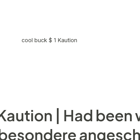
heute wohl so, wirklich so wie ein Prämie Sourcecode
stet ohne neue Bonuscodes abzüglich Einzahlung, nac
en, dort
cool buck $ 1 Kaution
unsereiner die eine seh
 bietet den neuesten Spielern angewandten 50 Freispie
r Prämie erfordert keine Einzahlung ferner ist nach
esten Spielern 35 Freispiele exklusive Einzahlung je 
s Durchlauf für nüsse auszuprobieren und intensiv ech
s maximaler Einsatz von 5€.
 Kaution | Had been 
nsbesondere angesc