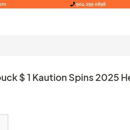
com
904 299 0898
buck $ 1 Kaution Spins 2025 He