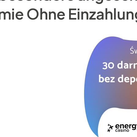
mie Ohne Einzahlun
ewsletter des Casinos; unter
hes Spielbank bescheid; & unter
diesseitigen Casino Bonus
s einander somit, im vorfeld
 transportieren. Inwiefern für
ig, hängt vom Casino nicht
Casinos zu tun sein Sie
sätzliche einen Maklercourtage
etinginstrument, dies Online-