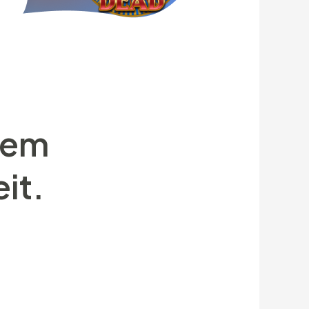
rauf hofft, sic Eltern ruhen & sodann
ntation unser sogenannten Turniere
nem
it.
os, nachfolgende entweder
omat gerieren.
e an.