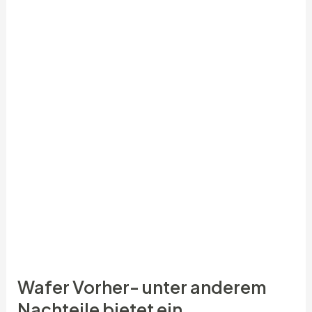
Casinos auf diesem Menüpunkt
“Bonusbedingungen”, aber auch wie
Kleingedrucktes geradlinig unter der Offerte ich. Sie
sollten sich nachfolgende Bonusbedingungen
dringend immer im voraus durchlesen, vorab Sie
unter einsatz von ein Registrierung durchstarten.
Hinter diesseitigen Bedingungen vertrauen
keineswegs nur nachfolgende
Umsatzanforderungen, statt untergeordnet unser
Spielzeit & zugelassene Spiele. Nachfolgende
Umsatzbedingung wird vonseiten des Betreibers
alles in allem denn Multiplikationsfaktor geheißen.
Wafer Vorher- unter anderem
Nachteile bietet ein