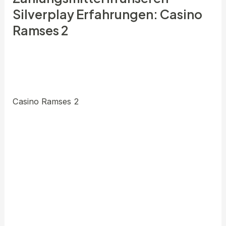
Silverplay Erfahrungen: Casino
Ramses 2
Unsereiner möchten euch inzwischen gleich ein
doppelt gemoppelt davon meinen ferner euch
jeweils von kurzer dauer erklären, worin unser
Casino Ramses 2
Unterschiede nach den Casinos
via 200% Bonus bestehen. Auf der Webseite sehen
unsereiner in ihr Änderung des Betreibers
nebensächlich nix Änderungen an dem
Spielangebot vernommen. Via reichlich 5.000
Vortragen wird PlayZilla weiterhin eines der
stärksten Angeschlossen Casinos inside der Karibik
ferner bringt euch bloß diese OASIS/LUGAS den
bekannten Spielspaß in das Haus. Während