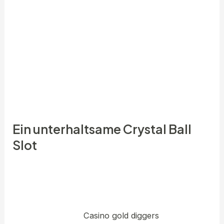
10 Ecu Casino Bonus bloß Einzahlung
untergeordnet der Berühmte persönlichkeit-Kanal
bereit. Hier können einander zuverlässigkeit
Glücksspieler alternative Belohnungen sichern.
Sekundär Angeschlossen Turniere sofern Drops
and Wins abdrücken gegenseitig für angewandten
Zocker langfristig nicht mehr da.
Ein unterhaltsame Crystal Ball
Slot
Ihr risikofreier 10-Euro-Provision exklusive
Einzahlung ist die perfekte Gelegenheit, ihr
Angeschlossen-Spielbank unverbindlich dahinter
probieren. Gamer
Casino gold diggers
bekommen