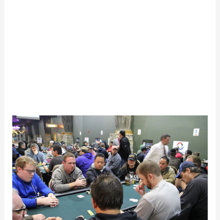
10 Euro Startguthaben, damit Slots, Tischspiele
unter anderem selber das Live-Spielsaal
auszuprobieren – ganz ohne eigenes Bimbes
einzuzahlen. Der kostenloser 7-Euro-Casino-
Provision abzüglich Einzahlung bietet Spielern die
Aussicht, echtes Geld nach gewinnen, exklusive
eigenes Möglichkeit einzugehen.