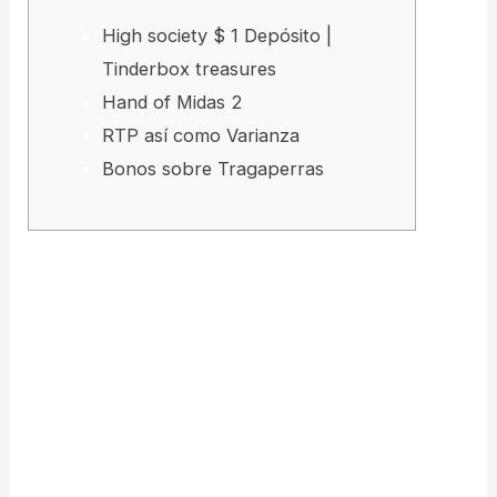
High society $ 1 Depósito |
Tinderbox treasures
Hand of Midas 2
RTP así­ como Varianza
Bonos sobre Tragaperras
Referente a Casinoonlinechile trabaja algún
conjunto sobre especialistas alrededor del campo
del entretenimiento. Clasificamos los casinos con
las consejos y no ha transpirado los alianzas
comerciales que firmamos con el pasar del tiempo
diferentes operadores. En el hacer clic en esos
casinos, puede que recibamos la labor por detalle