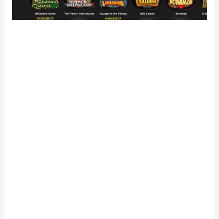
Sobre comparación con el pasar del tiempo
valores relacionados, Aztec Treasure Hunt no
tiene ninguna cosa cual envidiarle en demás juegos
similares. Los profesionales suelen situarlo dentro
del idéntico nivel o ligeramente por encima de
otras. Pragmatic Play Tragamonedas con manga
larga mecánicas relacionados, como Maravilla
salvaje y Toro Sable. Pero, algunos críticos
consideran que nunca logra la calidad de las
tragamonedas de primer nivel de el género.
Encontrarás más referencia sobre las
tragamonedas desplazándolo hacia el pelo dicho
trabajo correcto referente a nuestra consiliario de