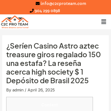
info@c2cproteam.com
904 299 0898
¿Serí­en Casino Astro aztec
treasure giros regalado 150
una estafa? La reseña
acerca high society $ 1
Depósito de Brasil 2025
By
admin
/
April 26, 2025
Content