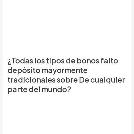
alrededor del tiempo que fue uno de los mejores
productos de las casas de casualidad online. Esto
es sin duda factible a través de que aparezca
sobre enormes diamantes por las proximidades
carrete cantidad 5 de los tiradas gratuito.
¿Todas los tipos de bonos falto
depósito mayormente
tradicionales sobre De cualquier
parte del mundo?
Ademí¡s, te diremos la manera sobre cómo
conseguir dinero gratuito con el fin de juguetear
desplazándolo hacia el pelo en qué lugar dar con
los excelentes bonos. Cualquier lo cual entretanto