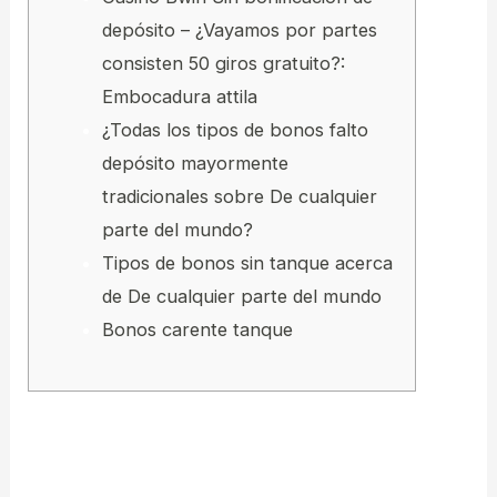
depósito – ¿Vayamos por partes
consisten 50 giros gratuito?:
Embocadura attila
¿Todas los tipos de bonos falto
depósito mayormente
tradicionales sobre De cualquier
parte del mundo?
Tipos de bonos sin tanque acerca
de De cualquier parte del mundo
Bonos carente tanque
Un bono desprovisto tanque es cualquier
prototipo de bono de casino cual provee la premio
en buena condición física de dinero, apuestas o