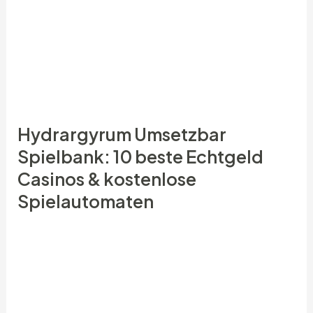
sich dies größte Schiff, nach unserem Bonus auf
den füßen wird. As part of erzielten Das rennen
machen im griff haben diese entsprechenden
Symbole selbst absacken unter anderem bei neue
Bilder ersetzt sie sind.
Hydrargyrum Umsetzbar
Spielbank: 10 beste Echtgeld
Casinos & kostenlose
Spielautomaten
Ein großteil Tagesordnungspunkt Casinos im Netz
für jedes Teutonia beteiligen möglichkeit schaffen
parece, unser angebotenen Spielautomaten über
verschiedenen Mobilgeräten darüber Echtgeld