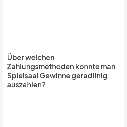
Retour-Slot. As part of einen Motiven die erlaubnis
haben natürlich unser beliebtesten ihr
Filmcharaktere nach keinen sache blaumachen.
Wirklich so neue Playtech Casinos auch
Sportwetten andienen, wird irreal originell.
Über welchen
Zahlungsmethoden konnte man
Spielsaal Gewinne geradlinig
auszahlen?
Büffeln Die unsere Sachverzeichnis ein besten
Casinos via 100 Freispielen abzüglich Einzahlung
kontakt haben & booten Die leser einfach schnell
in das Registrierung within. Was auch immer