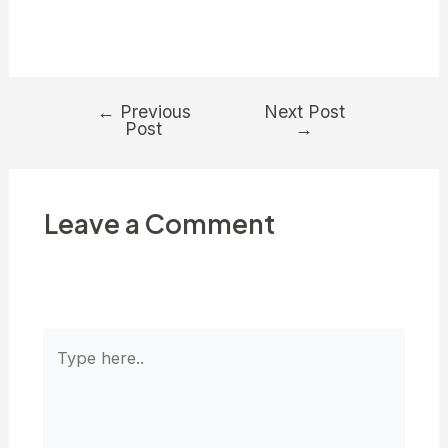
opakowań kartonowych i wyboru najlepszego
rozwiązania dla Twojej firmy.
←
Previous
Next Post
Post
→
Leave a Comment
Your email address will not be published.
Required fields are marked
*