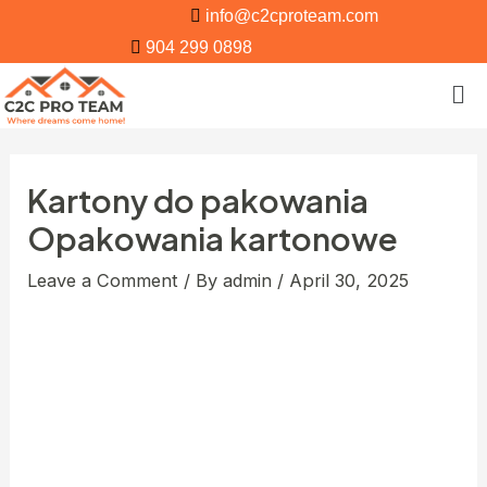
info@c2cproteam.com
904 299 0898
Kartony do pakowania
Opakowania kartonowe
Leave a Comment
/ By
admin
/
April 30, 2025
Jeśli zdecydujesz się więc na plastik, dołóż
wszelkich starań, by stawiać wyłącznie na ten
wysokiej jakości. Dostępne w naszym asortymencie
plastikowe pojemniki wykonane są z tworzyw HD-
PE oraz PET. Obie opcje są chętnie wybierane