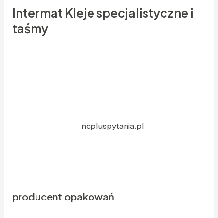
Intermat Kleje specjalistyczne i
taśmy
Długość towaru, jaka może być umieszczona w
tym opakowaniu to maksymalnie 92 cm.
Administratorem Twoich danych osobowych jest
SKASSA Robert Skassa, mogą je również
przetwarzać Partnerzy, z którymi współpracujemy.
Karton wykonany
ncpluspytania.pl
z bardzo
dobrego surowca, przeznaczony do wysyłania
przedmiotów i przechowywania płaskich
przedmiotów.
producent opakowań