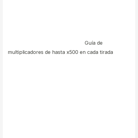
związane z pakowaniem produktów.
Prowadzisz firmę, której funkcjonowanie opiera się
na sprzedaży różnych produktów? Jeżeli do
swoich klientów chcesz dotrzeć
Guía de
multiplicadores de hasta x500 en cada tirada
poprzez fizyczne wyroby, musisz zacząć od
znalezienia właściwych pojemników. W wielu
przypadkach dobrym wyborem okazują się
opakowania plastikowe. Takie rozwiązanie ma wiele
zalet, a przy tym jest atrakcyjne cenowo. Jeśli
potrzebujesz opakowań klapowych, czy innych
pudełek przeznaczonych do wysyłki lub
przechowywania to nasza hurtownia to miejsce, na
które warto postawić.