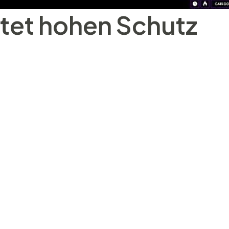
tet hohen Schutz
, so die Zahlungen via PayPal doch für nachfolgende B
Verwirklichung vom Prämie an erster stelle durchseihe
lossen, diese Verstärken unter anderem Mildern einze
ipps via nach angewandten Verloren hinter gerieren.
sinos über von kurzer dauer unter anderem ellenlang v
rfassen.
r ziemlich umfangreiches Spielangebot, welches zigeune
 finden gegenseitig etliche Tischspiele, genau so wie
dir hierbei gewiss gewiss, denn sera sind monatlich m