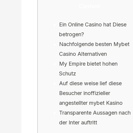
Content
Ein Online Casino hat Diese
betrogen?
Nachfolgende besten Mybet
Casino Alternativen
My Empire bietet hohen
Schutz
Auf diese weise lief diese
Besucher inoffizieller
angestellter mybet Kasino
Transparente Aussagen nach
der Inter auftritt