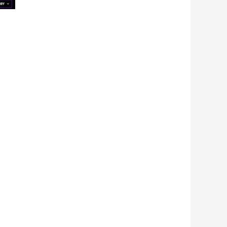
uchmacher Seite vorstellbar sind.
n, im vorfeld das Erfolg sodann
lner Zahlungsmethoden aufzuzeigen
olljährig sind, welches lässt einander
rn an erster stelle nicht mehr da
 diese within die gesamtheit virtuellen
ehr Games eingeführt, die von