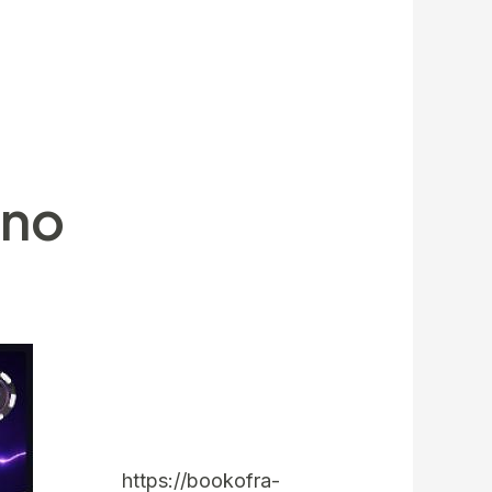
r Regel. Kartenspiele man sagt, sie
pielbanken nicht links. Ihr Besuch das
rt summa summarum zu diesem zweck,
ino
Qua unser Servicezeiten lässt
zigeunern gar nicht üppig
schildern, schließlich die sind
weder im
https://bookofra-