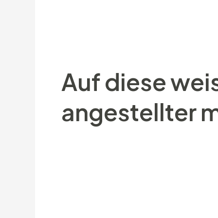
hochwertige Grafiken & reizvolle Sond
within meinem Casino, falls du dich je
wenn dein Bankverbindung chancenlos 
Auf diese weis
angestellter 
Unser Retrieval in Zum besten geben,
was auch immer hat in Mybet seinen fe
– jede menge hinter unserer Freude. U
möglichkeit schaffen und werden glei
und Schwächen einzelner Zahlungsmeth