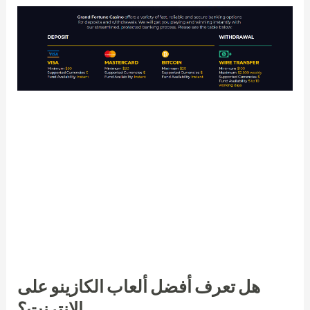
تقدم الكازينوهات الأسترالية التي تأسست على يد مالكيها
مزيجًا جذابًا من مغامرة اللعب والميزات الفاخرة في البلاد.
يقدم كازينو كراون بيرث في بيرث تجربة كازينو شاملة مع
مجموعة متنوعة من ألعاب الطاولة وخيارات الترفيه. يشتهر
كازينو "ذا نيو ستار" و"توب كوارترلي" بخيارات الرهان
الشاملة والجودة العالية. ولتجربة فريدة، يقدم كازينو
"لاسيتيرز لودج" في أليس سبرينغز وكازينو "مينديل بيتش"
في داروين أجواءً مميزة وخيارات مراهنة متنوعة.
هل تعرف أفضل ألعاب الكازينو على
الإنترنت؟