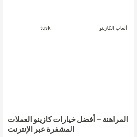
احترم البرامج واستمتع بدورٍ حيوي في الحفاظ على اهتمام
المشاركين. يُقدم هذا النوع من البرامج مكافآتٍ حصرية،
tusk ألعاب الكازينو
وعروض استرداد نقدي.
ودوراتٍ مجانية،
بفضل المشاركة في هذا النوع من البرامج، يُحسّن
المشاركون من أدائهم ويستمتعون بتجربة مراهنة أكثر إرضاءً.
لإجراء عمليات سحب، عادةً ما تستخدم كازينوهات نيوجيرسي
الإلكترونية بطاقات الائتمان/الخصم، والمحافظ الإلكترونية،
والتحويلات المالية. اختر الطريقة الأنسب لاحتياجاتك لضمان
راحتك وأمانك. تتميز نيوجيرسي بأبحاثٍ معمقة وميزات
صفحات ويب ديناميكية تُحسّن من تجربة اللعب على الهواتف
المحمولة.
المراهنة – أفضل خيارات كازينو العملات
المشفرة عبر الإنترنت