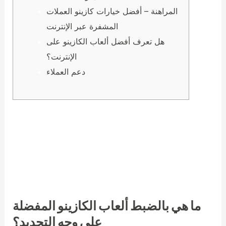
المراهنة – أفضل خيارات كازينو العملات
المشفرة عبر الإنترنت
هل تعرف أفضل ألعاب الكازينو على
الإنترنت؟
دعم العملاء
العملات المشفرة من بين طرق السحب الأقل تكلفةً، ويمكنك
استخدام النصائح المدعومة في الكازينوهات على الإنترنت.
على الرغم من أنها غير متاحة حاليًا في العديد من المواقع، إلا
أن عددها في ازدياد. صُممت العملات الرقمية، مثل بيتكوين
وإيثريوم، لتقنية تُسمى بلوكتشين.
ما هي بالضبط ألعاب الكازينو المفضلة
على وجه التحديد؟