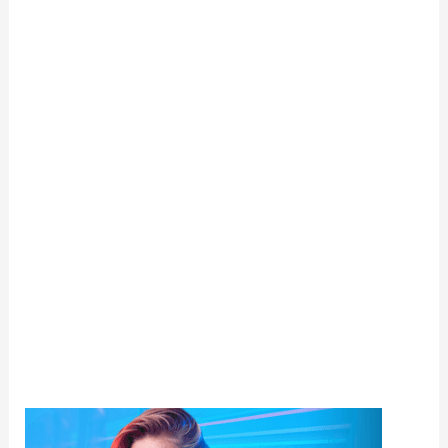
القمار بأموال حقيقية هي ألعاب قمار تُتيح لك اللعب بأموال
حقيقية والفوز بأموال حقيقية.
لهذا السبب، يقول هذا الشخص إنه يملك صلاحية سنّ قوانينه
الخاصة للسماح لأصحابها والزوار بممارسة المقامرة عبر
الإنترنت. لدى مايكروغيمنغ أكثر من 600 ماكينة قمار، وهي
مشهورة بألعاب القمار المعتمدة على الإنترنت والجوائز
الكبرى التراكمية مثل سوبر مولاه. على الرغم من أن هاربورز
تُعد من اهتماماته الرئيسية، إلا أنها تمتلك أيضًا مجموعة رائعة
من أكثر من 200 لعبة طاولة، تُلبي جميع الأذواق. تذكر أنه
يمكنك العثور على أنواع مختلفة من حوافز الكازينو المحلية
في كازينوهاتك على الإنترنت، بالإضافة إلى عملات ذهبية
مجانية.
في