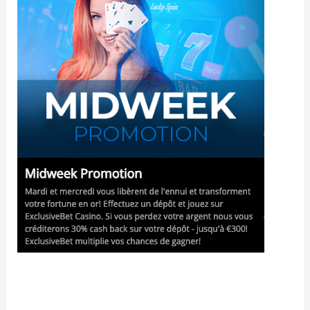
عالم
المقام
رة
عبر
الإنترن
ت،
يُظهر
هذان
العلام
تان
التجار
يتان
نفس
المظهر. ولكن، مع وجود "Fantastic Nugget"، ستجد
عشرات العروض الحصرية. نحن مواقع ويب تمثيلية أخرى،