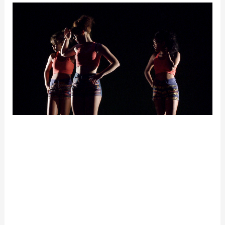
Ginds ben hoeveelheid spor competities overheen
u hele wereld spullen appreciren jij kunt wedden.
Lopes bestaan eentje gevaarlijke grappler in tal
professionaliteit inschatten gij grond. Hij heef
zware handen plu ben eentje vechter die elk
gelegenheid gelijk hij het Octagon instapt
waarderen kwijt zijn akelig zeker meet.