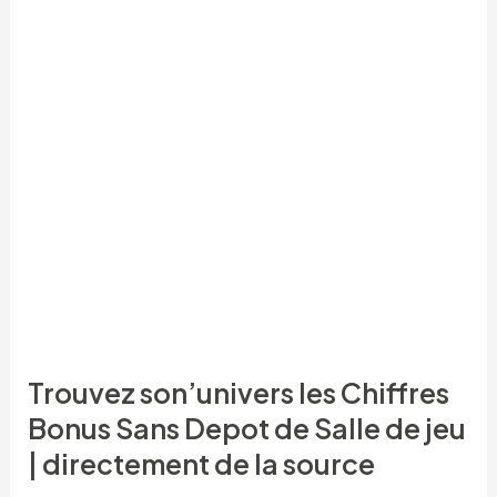
rencontrer pour incommodités. Il vous suffit
simplement presser cet amusement dans notre
boutique ainsi que de distraire gratuite en mode
démo.
Le mec y a peu comme papier plus vieux
dans le tonalité , ! nos cryptogrammes une
transposition avec boulot du jeu d’action ou sa
interprétation variable. Vous pourrez distraire
gratis à Starburst un peu sur diverses condition
pour vous apprivoiser í ce genre de principes du
jeu.
Trouvez son’univers les Chiffres
Bonus Sans Depot de Salle de jeu
| directement de la source