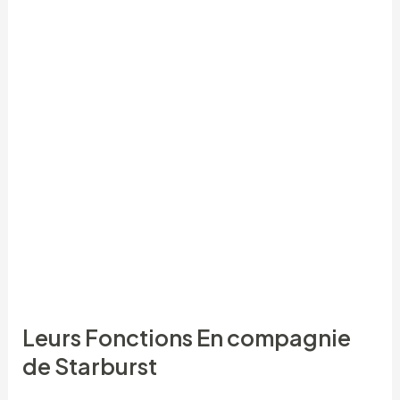
Un projet va vous permettre d’accéder sans aucun
í tous les camarades de gaming présentés. Pour
cela, il faudra sélectionner dans « fournisseurs,
dont soient à une directe 1 barre de recherche.
Baccarat, tentative, blackjack, Chimère Tiger ou
encore roulette, vous aurez le choix. Tous ces
gaming vivent publiés dans leurs croupiers, alors
qu’ nous partagerez (pour vrais jeux) un table en
compagnie de d’autres personnes. Si une telle
confronte nous le permet, nous allons plusieurs
minutes sur le toilettage directement.
Leurs Fonctions En compagnie
de Starburst