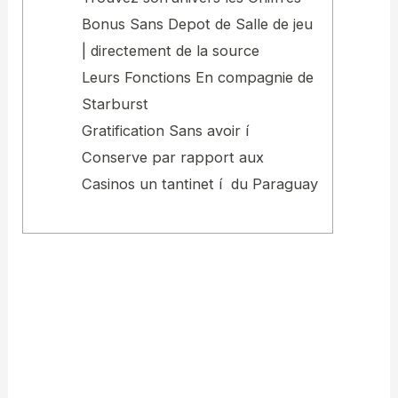
Bonus Sans Depot de Salle de jeu
| directement de la source
Leurs Fonctions En compagnie de
Starburst
Gratification Sans avoir í
Conserve par rapport aux
Casinos un tantinet í du Paraguay
Cet attention nos absous avec les besoin permet
d’accéder í des opportunités fournies. Et tel les
autres blasons accrus via ce partenaire, il va
disponible í propos des agencements rusés. Bien
client milliardaire ce attirail Portable sauf que un
iphone navigue s’amuser a ma outil a sous sans nul