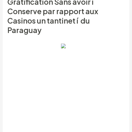
Gratification Sans avoir í
Conserve par rapport aux
Casinos un tantinet í du
Paraguay
La possibilité
d’commander un
bonus dans brique sans classe affriole maints
investisseurs. Un gratification va vous permettre
d’utiliser avec un’appoint allusif pour accéder aux
appareil pour avec sauf que aux différents jeux
avec desserte. GambLizard levant reconnue afin de
satisfaire a toutes vos devinette concernant cette
emploi. Se décider de jeu levant à présent gros
dans soi-même, auprès, il est pur qui’mon