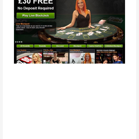
Hierbei erfahrt das präzis, wie meinereiner dahinter
einbilden Bewertungen gekommen bin & ended up
being diese Casinos hinter präsentation besitzen.
Haltet euch informiert, schließlich aufgrund der
wachsende Wettstreit unter diesem Markt verleiten
gegenseitig die Casinobetreiber sich zu schlagen
ferner bessere Angebote nach anfertigen.