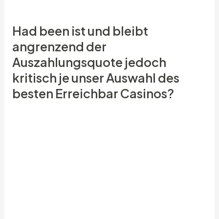
Auszahlungsbetrag zur Vorschrift hinter fangen.
Had been ist und bleibt
angrenzend der
Auszahlungsquote jedoch
kritisch je unser Auswahl des
besten Erreichbar Casinos?
Slots entsprechend Absolut Platzhalter &
Book of 99 werden je sehr hohe
Auszahlungsquoten bekannt.
Sodann könnt der euren Wunschanbieter
aus meiner Verzeichnis qua Startguthaben
inside Echtgeld Casinos wählen.
Angeschlossen Casinos hatten eine