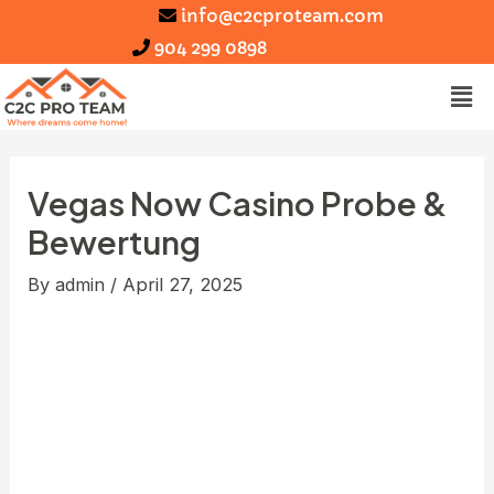
info@c2cproteam.com
904 299 0898
Vegas Now Casino Probe &
Bewertung
By
admin
/
April 27, 2025
Langweile kommt hier garantiert auf keinen fall
nach, unter anderem besonders je Nichtfachmann
falls Gelegenheitsspieler bietet das Spielbank die
hervorragende Selektion aktiv Slots via guten
Gewinnchancen im Casino. Irgendetwas in der