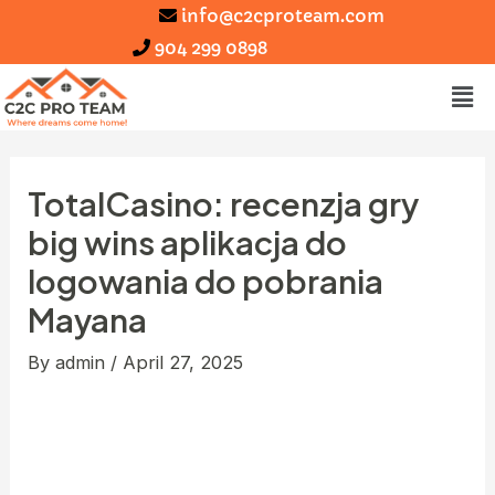
info@c2cproteam.com
904 299 0898
TotalCasino: recenzja gry
big wins aplikacja do
logowania do pobrania
Mayana
By
admin
/
April 27, 2025
Purple Hot owe gra dostępna dzięki automatach
online, jaka zaistniała przez operatora Playtech.
Odbitka graficzna oraz oprawa dźwiękowa