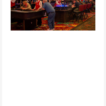
Nie można również nie nadmienić na temat grze
Gonzo’s Quest, w jakiej także likwidowanie
kamiennych tablic powiększa mnożnik. Mnóstwo
lokalnych zawodników z zapałem zatrudnia opcja
uciechy w całej Mucha Mayana kasyno w całej
wybitnych kasynach, jak na przykład Dux Casino,
Luckybird Casino, albo Slottica Casino. Jeśli
szukasz emocjonującej zabawy slotowej, jaka
oferuje doskonałą równowagę pomiędzy rozrywką
oraz ewentualnymi wygranymi, Owad Mayana jest