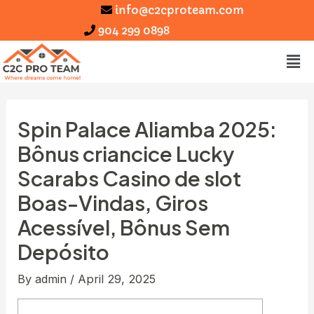
info@c2cproteam.com
904 299 0898
Spin Palace Aliamba 2025:
Bônus criancice Lucky
Scarabs Casino de slot
Boas-Vindas, Giros
Acessível, Bônus Sem
Depósito
By
admin
/
April 29, 2025