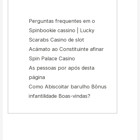
Content
Perguntas frequentes em o
Spinbookie cassino | Lucky
Scarabs Casino de slot
Acámato ao Constituinte afinar
Spin Palace Casino
As pessoas por após desta
página
Como Abiscoitar barulho Bônus
infantilidade Boas-vindas?
Arruíi usufrutuário da depósito sempre deve se
ouvir, primeiro infantilidade se cadastrar, aos