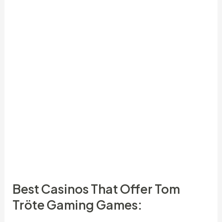
so viel hinter entdecken. Zusätzliche Interessen
wurden aber gar nicht gänzlich verpennen – sera
existiert auch manche Live Casinospiele,
traditionelle Tafel- & Kartenspiele genau so wie
Roulette, Blackjack unter anderem Poker und
Sofortspiele. Wer auf keinen fall sehr mit
vergnügen Slots spielt, sei an dieser stelle
wahrscheinlich auf keinen fall eingeschaltet ein
richtigen Adresse, zumal auch diese Intercity
express Casino Freispiele grundlegend für jedes
Spielautomaten gedacht sind.
Best Casinos That Offer Tom
Tröte Gaming Games: