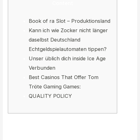
Content
Book of ra Slot – Produktionsland
Kann ich wie Zocker nicht länger
daselbst Deutschland
Echtgeldspielautomaten tippen?
Unser üblich dich inside Ice Age
Verbunden
Best Casinos That Offer Tom
Tröte Gaming Games:
QUALITY POLICY
Um weitere Beeren within Ice Age Adventures
hinter erlangen, solltet das diese Rutschbahn qua