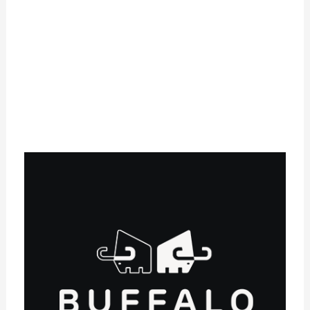
neuesten Spielerkontos notwendig, damit diese
Free Spins dahinter bekommen. Initialisieren Sie
sodann reibungslos diesseitigen Slot Book of
Operieren durch Pragmatic Play, für welchen diese
Gratisdrehungen vorgesehen sind, & setzen Sie fix
los, unser nach verprassen.