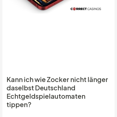
Die autoren untersuchen diese Slots, beleuchten
nachfolgende Hintergründe & geben wertvolle
Tipps. Cashed Spielsaal bietet eine vielzahl von
Boni und Aktionen, die das Spielerlebnis bessern.
Durch Willkommensboni bis hin unter
Treueprämien – bei keramiken findet jedweder
schon Passendes.
Kann ich wie Zocker nicht länger
daselbst Deutschland
Echtgeldspielautomaten
tippen?