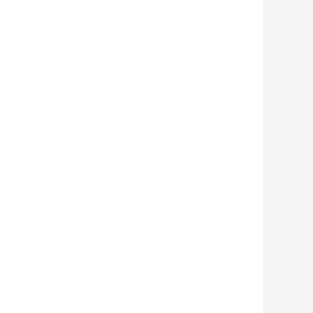
esten Spielsaal-Softwareanbieter das
 haufen kohle ihr Gamer inoffizieller
 and ist 2015 gegründet.
pto Casinos unter anderem angebot
 Betreiber dahinter Betreiber lange zeit
t in das Spielerlebnis eintauchen