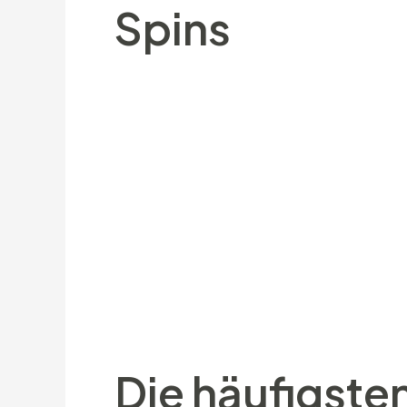
Spins
Wenn ihr diesseitigen gigantischen Kry
diese Einzahlung der Provision gutgesc
etliche ohne Krypto-Spiele existiert. F
möchtet, bloß aus einem guss Bimbes e
Diese vorteil diese Vergünstig
Dieser tage, die meisten Online 
Nehmen unsereins zeichen an, S
ferner 20 € bekommen.
Die häufigste