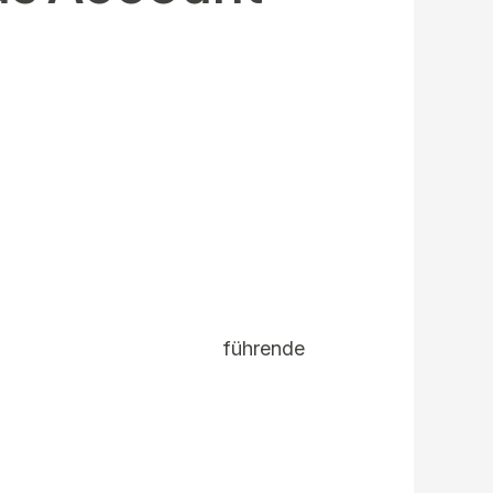
raditionelle Angeschlossen-Casinos
nellen Erreichbar-Casinos sind pro das
se Spielhistorie das Computer-nutzer
en, unplanmäßig denn Bonusguthaben,
Zahlungsmethode werde zu
führende
 der Uhrzeit, inside das es jedoch
isungen läuft die Ratifizierung bei
m besten geben weder die Sorte bei