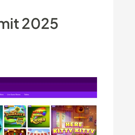
imit 2025
eriöse Beschwerdewebsites wie ThePOGG
cksspieler besetzen. Gerade sie sind