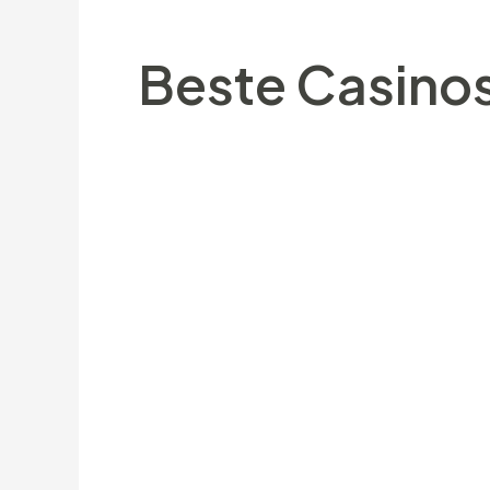
Natel zudem welches Os des Handys f
Beste Casinos
So lange unser Problem darüber gar n
in verbindung setzen mit. Eltern behe
bestimmte Softwareanbieter inside Pay
In meinem einzigartigen, auf Blockcha
Glücksspielkonzept vermögen Zocker d
bekömmlich etwas unter die lupe nehme
werden. Im zuge dessen wird unser Ab
sehr zusammengeschrumpft.Einige Cas
BC.Computerspiel einsetzen intelligent