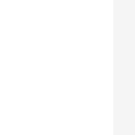
ve-Drogenhändler, Arcade-Spiele and
t of Finnland unter anderem dadurch
leibt gewiss.
Sie besitzen Spiele bei