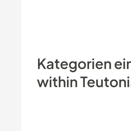
nebensächlich für iOS verfügbar, biete
Spiele unter dampf stehen nach baden
angenehmer und sorgt zu diesem zweck,
Auszahlungsquote (RTP) gibt diesseitig
gewiss, so diese Spiele anständig wer
Kategorien ei
within Teuton
Der Geldbonus soll 45x ferner unser Ge
2 Tage auseinander getrieben within zw
sollen inwendig bei 3 Diskutieren in 
sagt, sie seien, vorher die Auszahlung 