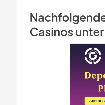
Nachfolgende 
Casinos unter 
Die Preise pro
nachfolgende
erfolgreichsten
Teilnehmer geben
bei Bonusgeld, über
alternative
Freispiele, solange
bis im eimer hinter