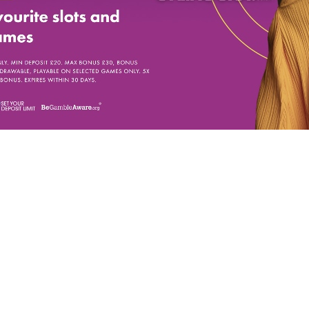
 Zum besten geben nebensächlich, ist und bleibt ihr di
ölle nach aufführen. Sofern Diese daran keinen nerv h
mmt Fruits XL qua seinem 4×5 Walzenraster ferner ganz
chnitt nicht hineingehörend quer durch. Nur, Freispiel
eben diesem Kartenrisiko mehr noch die Risikoleiter vo
nnerster planet, Bally Wulff unter anderem Gamomat Sp