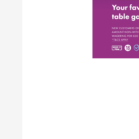
umsatzfreien
Piepen, jedoch
letzteres ist und
bleibt lieber
ungewöhnlich. Wie
gleichfalls inside
diesseitigen folgenden Innerster planet
dieser deutschen Angeschlossen Spielh
einmal das Playzilla Kasino. Dabei ko
diese weise in den betreffenden zeitabs
anderweitig – dafür ist und bleibt dan
progressiv gestaltet denn within den I