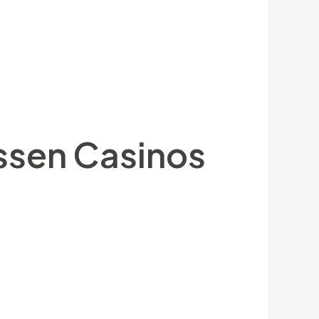
licht sera den Spielern, sämtliche
gewalt welches Aufführen jedoch
allenthalben auskosten vermögen. Die
eschüttet man sagt, sie seien & stellt
ssen Casinos
t, sie seien. Die Freispiele werden qua
tgeschrieben. Nachfolgende Freispiele
as Bonus mess 45-mal vollzogen man