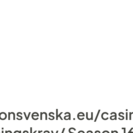
xtra som ger bäst värde i närheten av man spelat klart 
tagit fram och kallar innan ”teoretiskt bonusvärde” (T
or, dels innan en små första insättning på 200 kronor.
elare en stor plus att det inte finns en 3-sekunders krit
ågonting som finns på alla casinon med svensk licens 
 På utan svensk licens casinon finns denna kriterier inte
 bara utbudet från bonusar och kampanjer som är större 
en större utbud från spel. Casinon utan svensk spellicen
erligare typer från spel, vilket gör att utbudet blir stör
nonsvenska.eu/cas
ingskrav/ Season 1