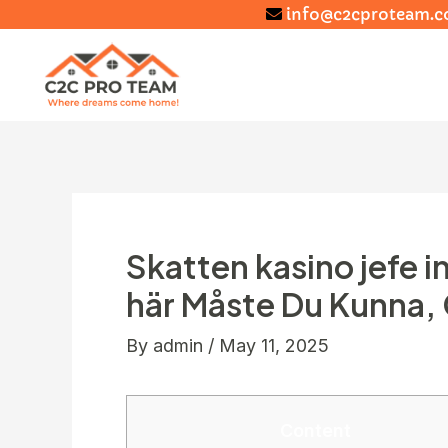
info@c2cproteam.
Skatten kasino jefe 
här Måste Du Kunna, 
By
admin
/
May 11, 2025
Content