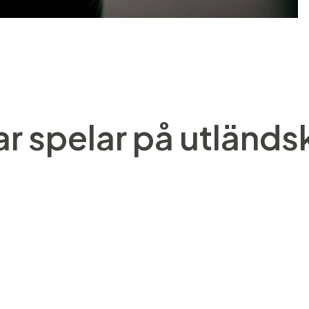
i
n friheten att testa hur och i närheten av man ville. Ko
en testa alltid ansvarsfullt. Att valet från att testa ca
ar spelar på utländs
väljer plattformar med erkända licenser, som Malta Ga
elmiljö. Instant Casino erbjuder en snabb och användarvä
lag. Registreringen händer enkelt genom mobilen, och c
 Plattformen stödjer många betalningsalternativ, inklu