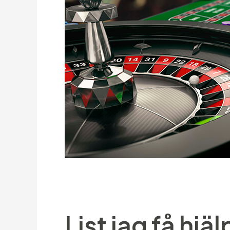
garanterar att genom kommer att få se 
vissa nätcasinon, men BankID behövs fö
List jag få hj