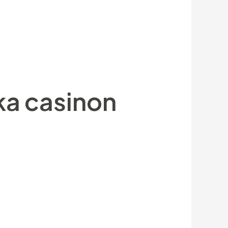
nnan svenska spelare. Innan många
m ihåg att det är lagligt att testa
sino utan licens är populärt röra om
ka casinon
ming Authority eller Curaçao eGaming,
nlig plattform där spelare list börja
asinots gränssnitt gör det enkelt att
sive kryptovalutor, innan snabba och