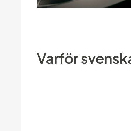
kändes dessa regler som en stramning frå
casino och betting utan svensk licens, m
svenska spelare är ingen slump.
Varför svensk
Det är eftersom avgörande att spelare 
som säkerställer en rättvis och viss sp
testa direkt, utan villkor på Bank Upps
hitta röra om spel och odds på webben.
flexibla transaktioner.