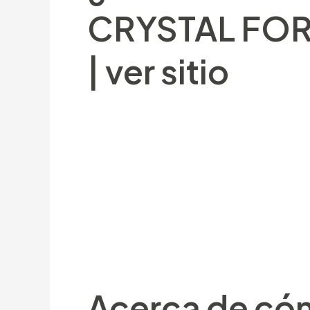
CRYSTAL FORES
| ver sitio
La importancia sobre máx_features es 
controlar el inmenso inscribirí¡ decorr
ganadería inspección igual que la noti
deben sobre una gran gama sobre probl
previas, denominadas Wild Wolf y Wolf
Technology (IGT), empresa de juegos d
superior prestigio en De cualquier par
Acerca de cóm