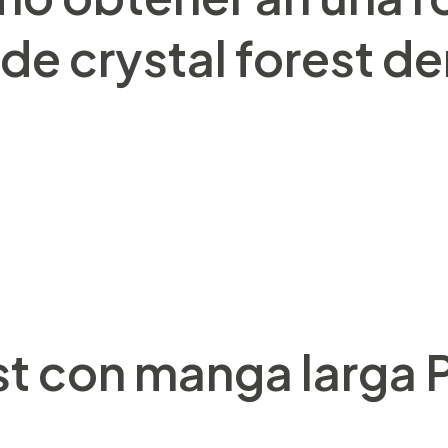
de crystal forest de
ompuesto para algún conjunto (ensemble) de árboles 
es entrenado con una deja ver aleatoria extraída de los
erente a todo árbol personal, las observaciones inscrib
ra an una estructura de el árbol incluso alcanzar en u
t con manga larga 
obre cero,01 alrededor potenciar únicamente un línea 