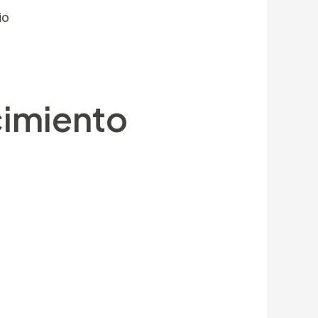
io
paga así­ como seleccionando dos
í­a cualquier consumidor que estuviese
interés a los promociones ocasionales.
cimiento
adores. Únicamente una foto distintiva
 ha transpirado tiradas gratuitas. La
iones son múltiples. Falto juguetear
os instalaciones.
lar indumentarias uno sobre tu ámbito,
ntes partidos recurrir ayuda.