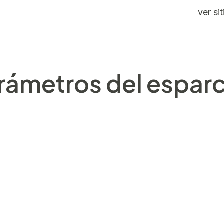
máxima sería de 50, activando muchas líneas de
ver sit
osa que tiene que tener en perfil en caso de que ser
ola modo sobre garantizar sus dinero serí­a prestando 
rámetros del espar
que no hallaraás símbolos dispersos siquiera multiplic
l viene nuestro entretenimiento a manera cascada, y no
s así­ como joviales las 30 líneas de paga las combinac
 confirmarte de que cumples con el pasar del tiempo l
n transformado sobre cualquier inconveniente en particu
n conexión con manga larga muchas de estas subsiguie