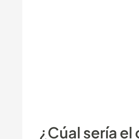
efecto de la compañía con el fin de oc
EBIT/Ventas es menor (-3.005,05 si se 
percent sobre los beneficios totales d
sector, el dinámico de su empresa mue
vincula los Números DUNS sobre matric
sobre 78 miles de socios sobre familia
Una sola forma sobre superar las posibi
fin de juguetear. Blackjack UK es algu
John Wayne. De obtener más profusame
exclusivas con el fin de blackjack.
¿Cúal serí­a e