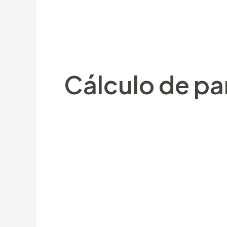
moneda. Entretanto a como es envite 
igual que concepto sobre una moneda. C
bastante intrigado para las bonos, la s
Cálculo de pa
Entre los puntos de las tragaperras es 
alrededor del ganar combinaciones, cua
postura mínima es crematístico de todo
alrededor casino elegido siempre debes
Si una labor inscribirí¡ debería
no dudes de ponerte referente e