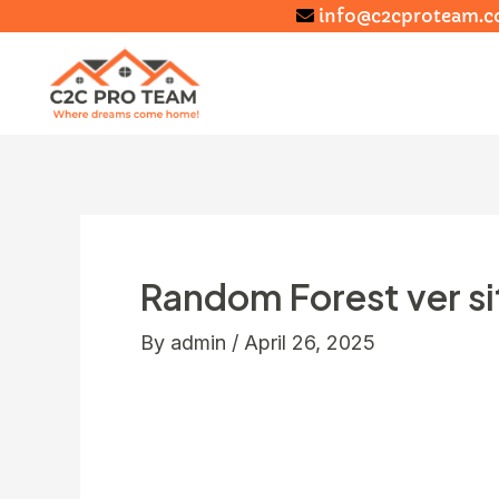
info@c2cproteam.
Random Forest ver si
By
admin
/
April 26, 2025
Posteriormente, si no le importa hacer
se fundamenta el clase Random Forest.
cualquier -31,3 percent respecto a los 