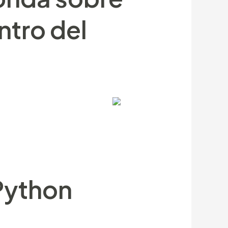
ntro del
sobre empuje
 hechos de ejercicio
irí¡ distribuyen a través sobre
n nodo terminal.
Python
y dando 0,01 dentro del valor de la