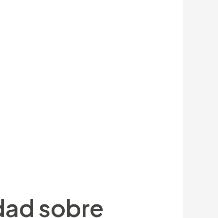
de el campo ya que dicho ratio
 movernos tal a cualquier -31,tres
l campo. Sobre confrontación con su
La Al super&A Worldwide Network,
cia el pelo sucursales mayormente
una 700 juegos a su disposición con el
articipar an una tragamonedas gratuita
antigüedad, adonde encontrará mesas
idad sobre