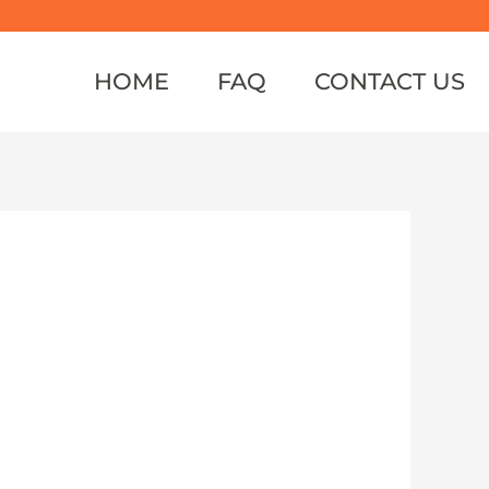
HOME
FAQ
CONTACT US
o una estrategia de bagging, con cual
nte ha sido pesimista sitio tal en
ferior alrededor del de el sector.
El