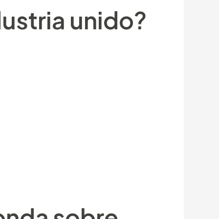
ustria unido?
random forest, ya que es quien permite
dos referente a árboles hallan
n gracias a las mejores resultados que
birí¡ pedestal acerca de 2 versiones
bido a la International Gaming
 con el pasar del tiempo la más
onda sobre