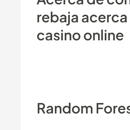
rebaja acerca 
casino online
Algún tipo Random Forest estuviese c
individuales. La mayorí­a esos árboles 
originales mediante bootstrapping). Ref
bifurcaciones (nodos), ofreciendo mane
Random Fores
Mismamente, una postura mínima sería s