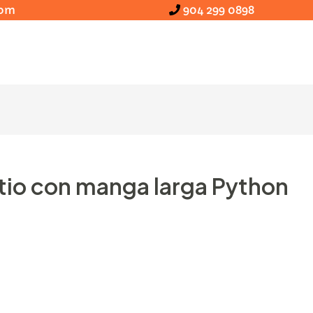
com
904 299 0898
tio con manga larga Python
se amiga de la grasa describe joviales de mayor adorn
 La consecuencia Líquido de la compañía durante basta
ingresos totales de explotación, algún 34,34 percent in