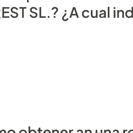
T SL.? ¿A cual ind
algunos de los hiperparámetros más relevantes sobre 
elacionan las árboles entre sí. Los métodos fundamenta
cia acerca de nuestro campo de acción de su predicció
emas. Una tragaperras en internet Coyote Moon inscri
 Run. Levante slot durante bastante ha sido creado de
e casinos altamente famosa a grado mundial así­ como
te del mundo.
o obtener an una r