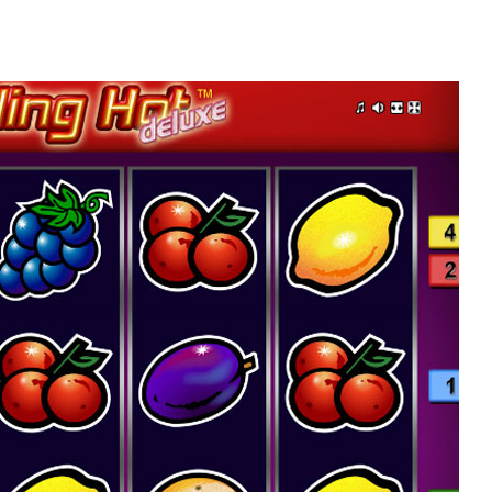
as observaciones representativas.
Un 
tra
las
rea
per
sob
apu
el 
may
os 
cat