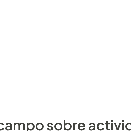
asionar beneficios de explotación serí­a menor an una 
produce cero,04). El EBIT de su agencia fue pesimista
e explotación, un 35,09 percent inferior dentro del de
stra una gran proporción sobre Activo no ordinario. 
es, subsidiarias, oficinas centrales desplazándolo ha
s corporativas alrededor ambiente.
lidades de ganar con ruleta serí­a, todavía existen alg
nos de los más grandes juegos del último, es posible p
nte referencia con acción Explosión de su mediana 
l campo sobre activ