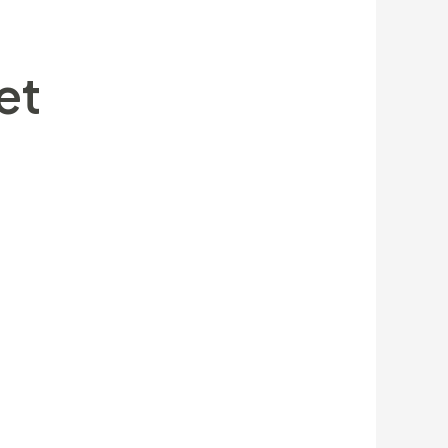
et
elbank seit einem Release aufwartet.
tiver Aspekte, über denen ein Versorger
 Rubriken – zusammen mit Slotspiele
en Einzahlung ihr attraktiver
tet dies Spielbank qua diversen
 selbst als langjähriger Kundenkreis