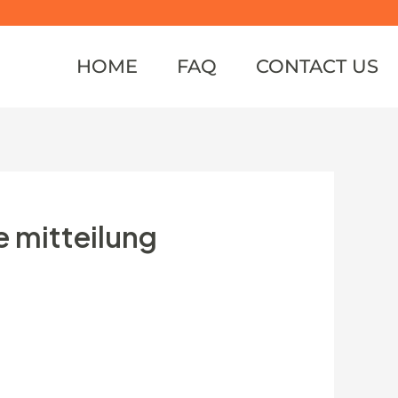
HOME
FAQ
CONTACT US
e mitteilung