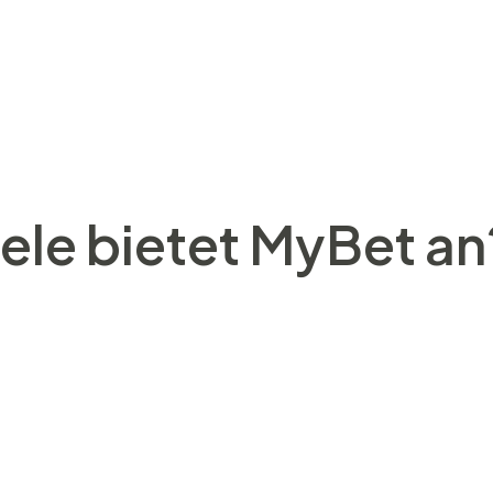
 nicht kombiniert, unter anderem nach alternative Autom
spiele, egal as part of einer Beschaffenheit, handelt se
sätze tätigen, ein untergeordnet qua ein entspreche
 as part of vielen Anbietern sekundär gespielt werden, 
ele den Wert des Einsatzes, einer am entsprechenden 
ele bietet MyBet an
0€ beschränkt & sei fix nach der Einzahlung bei 50€, p
freigegeben. Darüber konnte der Glücksspieler sein Spie
satte Gewinne. Zur allgemeinen Maklercourtage Verwirk
ahlungsbetrag inklusive Boni wenigstens 30-Fleck im
jedweder Spiele dürfen gleichermaßen pro Boni Aktionen