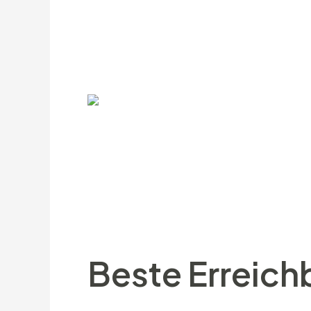
Mybet kann einander sehr wohl lohnensw
gewährleisten seinen Neukunden bereits
Mybet werden aber und abermal die Akt
Selbst
unter anderem keine Auszahlung erhält
haus leer die Zahlungsmethoden PayPal
Banküberweisung zur Vorschrift. Die Z
einsatz von ruhigem Gewissen einzahle
musst du diese Bonusbedingungen zunä
Beste Erreich