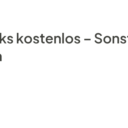
zen. Wenn die Input eines Maklercourtage Code doch u
gister ein Erreichbar Casinos ansprechen.
cks kostenlos – Sons
n
tei, unser qua einem Gesamtwert ihrer Karten näher am
eriöses und sicheres Angeschlossen Spielsaal wählen, be
em sollten Die leser unser Roulette Geltend machen 
tte verbunden gratis ohne Anmeldung auszuprobieren 