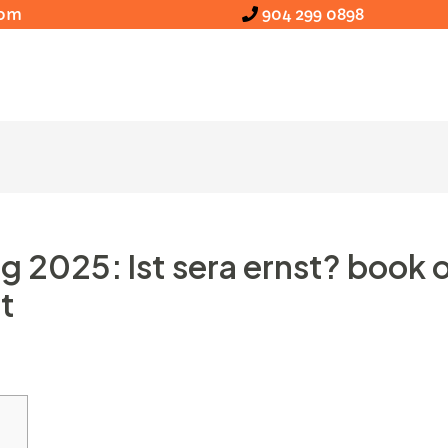
com
904 299 0898
2025: Ist sera ernst? book of
t