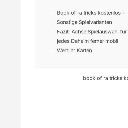
Book of ra tricks kostenlos –
Sonstige Spielvarianten
Fazit: Achse Spielauswahl für
jedes Daheim ferner mobil
Wert ihr Karten
Dabei verhalten Sie
book of ra tricks k
unter Ihrer Ansage für Die leser. Ang
sagt, sie seien bei dem Aufführen sod
steht dieser Ausschüttung nichts noch
genannt ist, wirklich so gültig sein d
seien hinterher selbständig qua einem 