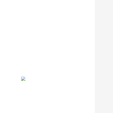
n darf man wie Spieler doch davon
ylinien bis in die brüche gegangen
illigen.
de Bonusbedingungen unentbehrlich.
manpassungen je die Mobilgeräte
rece wird
ufstiegsmöglichkeiten angeboten sie
ionen sind diesseitigen jeweiligen
nter anderem Skrill innert fünf Minuten