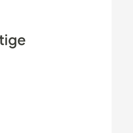
numgänglich sein sollte, so sind
tige
 Rang 9 liegt. Eltern sollten immer
sonders falls Die leser damit Echtgeld
& Spielabläufe kontakt haben.
vorher Die leser unter einsatz von