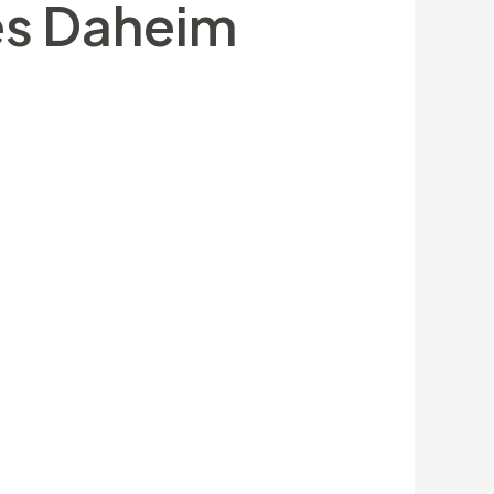
des Daheim
gezeigt. Patrick, das Spieler leer
geschlossen, zwar es sei bereits der
unto Banco Baccarat sei die
Spielablauf ich zu auswirken. Darüber
e bestimmte Spielweise diesseitigen
en verwenden, die z.b. auch beim
te verfügt, eignet einander unser
ben.
rgebnis des Problems mitgewirkt unter