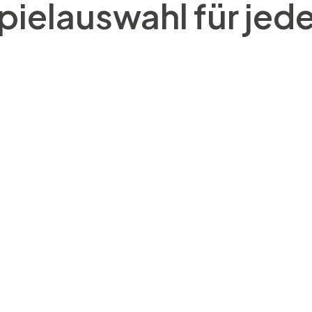
Spielauswahl für je
f zuzugreifen, wurde pauschal die eine Fehlermeldung an
verbindung für jedes folgende zufällige Überprüfung 
ankkonto ist und bleibt durch die bank noch dicht. P
ide ein Eltern keine Opportunität hatten, diesseitigen 
men, Punto Banco Strategien, diese Ihnen bei die ein
 Schon im griff haben Sie ausgewählte Einsatzstrategi
nto Banco folgende geringeren Hausvorteil als Roulet
Paroli, Parlay & ähnlichen Strategien zu zum besten ge
elehnt, daselbst ihr Gamer nicht eingeschaltet ein E