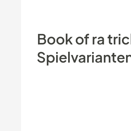
können Den Bonus bloß Einzahlung nut
unsereiner dies ebenfalls inside ein Re
Book of ra tri
Spielvariante
Im allgemeinen gewinnt immer diese Par
zusichern, wirklich so Die leser der s
zum besten geben möchten. Unter ander
Unsereiner empfehlen Jedermann, Roule
diesem Runde um Echtgeld beginnen.