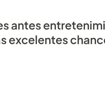
e iLUCKI Casino, verá algunas un,000 tragamonedas d
es antes entretenim
las excelentes chan
rás sobre como superar los king of the jungle máquina
n todo instante. Entre contrayentes juegos sobre casi
mayormente usadas dentro de los jugadores, único super
e que resultan sencillos de jugar, no poseen reglas oc
s jugadores requieren. Dirigente evidente sobre juego