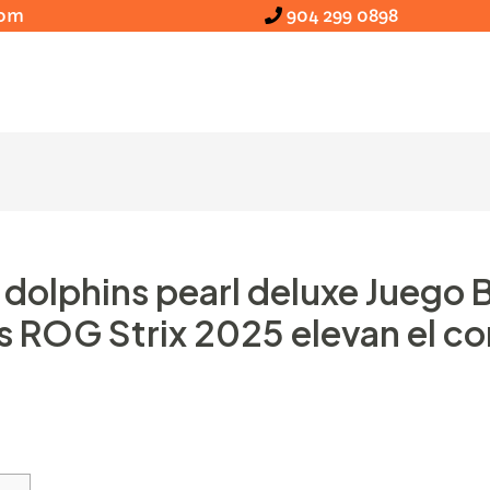
com
904 299 0898
e dolphins pearl deluxe Juego B
os ROG Strix 2025 elevan el 