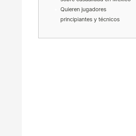
Quieren jugadores
principiantes y técnicos
Pero, es principal acordarse cual esto
las términos y condiciones primeramen
importes icónicos cual deberían adán ra
envolvente y mecánicas de juego origi
favorita acerca de las superiores casi
Acerca de líneas genéricos, est
cualquier forma eliminar segundo
Los más profusamente simples s