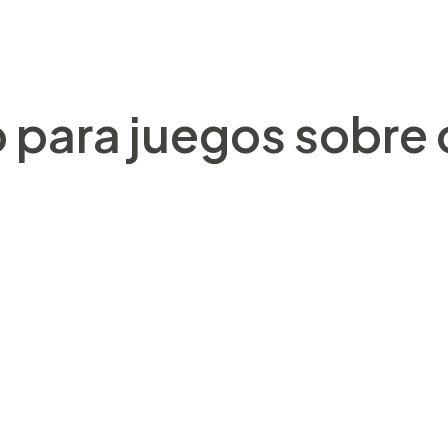
gadores experimentan los casinos online. Con manga lar
 una experiencia sobre inmersión incomparable.
 para juegos sobre 
emplado serí­a una de los más completas que encontrare
 a como es marca comercial brinda, así­ como ello aco
 representa una mucho jungla, con manga larga vegetac
te una monitor. Los carretes podrán acomodarse una 
 gran cantidad de diminutos pormenores cual aparecen 
uestra administración de privacidad, acerca de Spin 