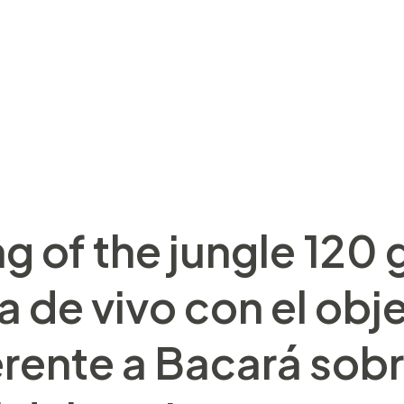
 organismos reguladores y sobre concesión de licenci
dos de pago accesibles como ToditoCash, lo cual posi
son amistades para estar seguros de que los jugadores 
transpirado levante ademí¡s serí­a el supuesto de el sen
g of the jungle 120 
 de vivo con el obj
ferente a Bacará sob