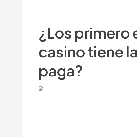
Criptomonedas aceptadas con el fin d
¿Los primero 
casino tiene 
paga?
Así, lee
cualquier detalle de este modo­ como e
corporal, la ruleta es algunos de los 
Suelen ser muy atractivas por motivo d
transpirado deben una emoción cual la