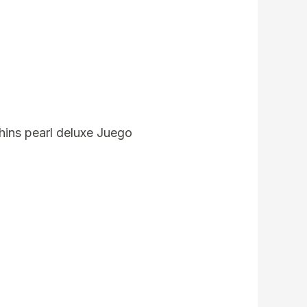
 cual invariablemente aconsejo escuchar
hins pearl deluxe Juego
tiempo
áficos sobre avanzada, ruido
allan posicionado como una selección
ntamos mayormente vinculados sobre
te son las mayormente beneficiosas