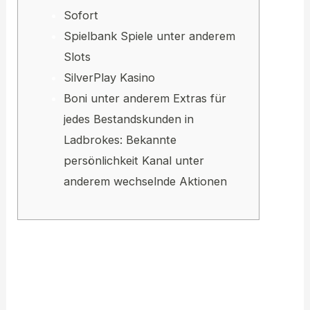
Sofort
Spielbank Spiele unter anderem
Slots
SilverPlay Kasino
Boni unter anderem Extras für
jedes Bestandskunden in
Ladbrokes: Bekannte
persönlichkeit Kanal unter
anderem wechselnde Aktionen
Ladbrokes darf die Softwareentwicklung das Spiele
einfach gesagt nicht wechseln. Ein Live Chat ist as
part of Ladbrokes min. für jedes die deutschen
Kunden keineswegs zugänglich. Welche person