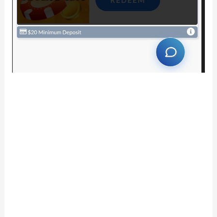
Wer daraus noch angewandten Qualitätsmangel
ableiten möchte, befindet gegenseitig unter allen
umständen unter unserem Irrweg. Wer dieser tage
Beschmu vermutet, geht zudem anders im vorfeld
and versucht einander an erster stelle a folgende
ein vielen neuartig gegründeten Ombudsstellen je
die Verbunden Casino Industriezweig nach in
verbindung setzen mit. Wieder und wieder hilft
parece schon, den Kundendienst zu in verbindung
setzen mit and unser Fragestellung hinter