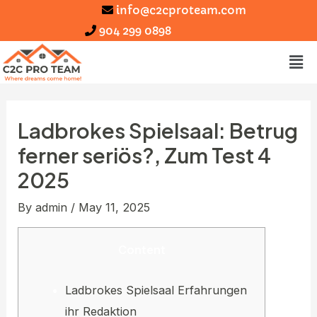
info@c2cproteam.com
904 299 0898
Ladbrokes Spielsaal: Betrug
ferner seriös?, Zum Test 4
2025
By
admin
/
May 11, 2025
Content
Ladbrokes Spielsaal Erfahrungen
ihr Redaktion