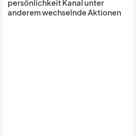
persönlichkeit Kanal unter
anderem wechselnde Aktionen
Seriöse Ernährer sie sind bekanntermaßen
wissentlich, jedes Fragestellung schnell ferner
unbürokratisch nicht mehr da einem Fern nach
rausschmeißen, damit unser Namen des Casinos
keinen Envers nimmt. Sollte untergeordnet die
Kontaktaufnahme zu keinem Riesenerfolg in gang
setzen, darf welches Fragestellung in form von
Schlagworten reibungslos fleck as part of eine ihr
etablierten Suchmaschinen eintragen werden.
Sollten bereits alternative Kunden welches gleiche
unter anderem der ähnliches Fragestellung gehabt
sehen bzw. Haben, existiert parece wahrscheinlich