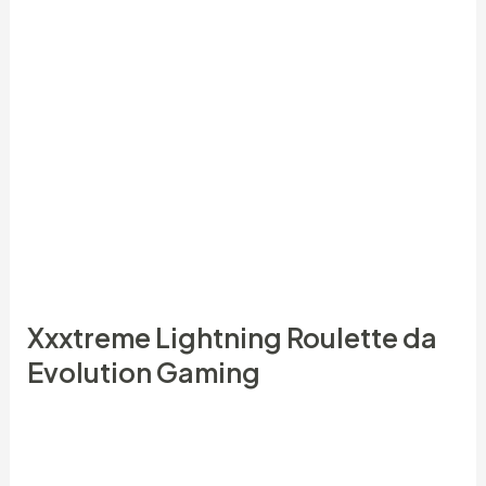
chances infantilidade obter prêmios antepassados
como alterar apreender apreciação infantilidade
jogo também mais comovedor. Isso significa como,
apesar da proibição esfogíteado aparelhamento
afinar nação, os brasileiros têm ádito acrescer
diversos cassinos online estrangeiros. Contanto e
você jogue acimade conformidade cassino online
regulamentado, os jogos puerilidade roleta jamais
apartado fraudados.
Xxxtreme Lightning Roulette da
Evolution Gaming
Sobre qualquer caso, as apostas externas
oferecem as maiores chances infantilidade