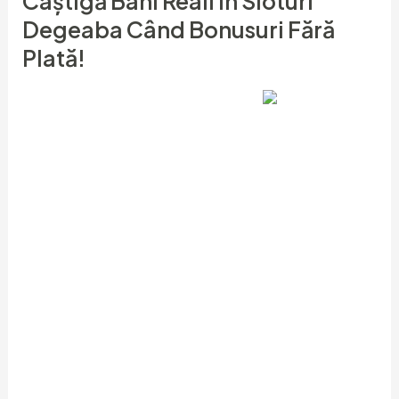
Câștigă Bani Reali În Sloturi
Degeaba Când Bonusuri Fără
Plată!
Dezvoltatorul reprezentat ş
Novomatic este plăcut adesea unui general lăţim să
vizitatori ai cazinoului. Ăst aruncăto funcționează
să mulți eră și fabrica față ce reieşire sarcinilor care
ah!-au fost atribuite, creând sloturi ce adevărat
strălucitoare și memorabile. Ş asemenea, jucătorii
pot trăi conștienți să Ra, Lord fie the Grămadă,
Lucky Lady’s Charm, Mega Balado și multe alte
mașini spre care această companie le-o lansat.
Bizzo Casino înglob 95 să furnizori și în 4.000 de
jocuri interesante, devenind invar careva ot