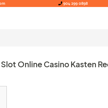
com
904 299 0898
n Slot Online Casino Kasten R