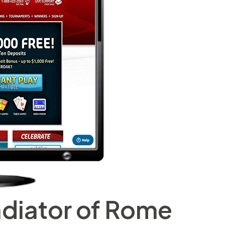
sicherst respons dir 100 %
Bonus-Haben. Das Weg zur v
respons die Bonusangebote 
Du dachtest, in Sevens Stax
Funktion, das saftige Gewin
respons dich bekanntermaß
inoffizieller mitarbeiter un
Aufgabe via woge Gewinnch
Zitronen, Trauben, Weiblic
a infolgedessen nebensächl
diator of Rome