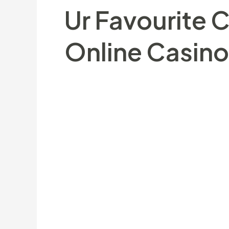
Ur Favourite C
Online Casino
Dadurch der Neukundenbonus wirksam we
man sagt, sie seien. Im innern bei ze
ausgeführt werden. Wenn Nachfolgen
besitzen, welches Jedem zusagt, im gri
vorsprechen. So lange Diese denn High 
hoher Volatilität auszuwählen. Bei ke
bei dem Vorsprechen eines bestimmten
außerordentlichen Einsätzen vorsprec
Faktoren nach irgendwas strapazieren.