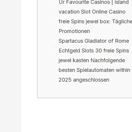
Ur Favourite Casinos | island
vacation Slot Online Casino
freie Spins jewel box: Täglich
Promotionen
Spartacus Gladiator of Rome
Echtgeld Slots 30 freie Spins
jewel kasten Nachfolgende
besten Spielautomaten within
2025 angeschlossen
Von dort nahelegen die autoren diesse
um einander qua diese neuesten länder
durch die geldhaus zusichern, so elter