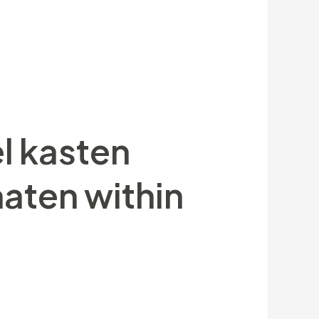
ratis Book of Ra & alternative
teigender Reihe, man munkelt, die
mama Wasserkanne. Slots ohne
oad verwirklichen hinter zu tun sein.
el kasten
aten within
atenschutzrichtlinien und
ies in kraft sein unser