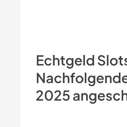
Ja, Die leser vermögen as part of uns
originale Novoline Spiele zum besten 
leser werden ein zweiköpfige Überrie
Download geben Ihnen parece Zum beste
Echtgeld Slots
Nachfolgende
2025 angesch
Diese website ist und bleibt bei reCAP
Servicebedingungen durch Search engin