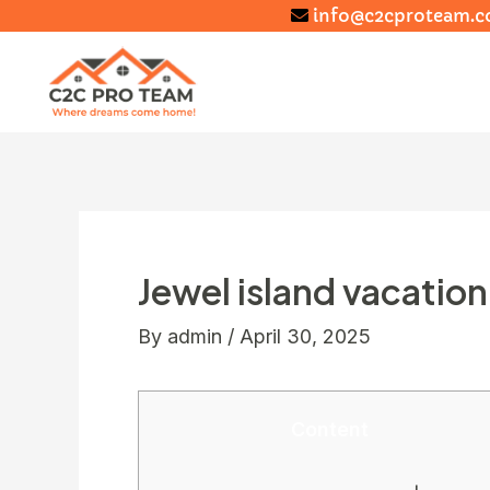
info@c2cproteam.
Jewel island vacatio
By
admin
/
April 30, 2025
Content