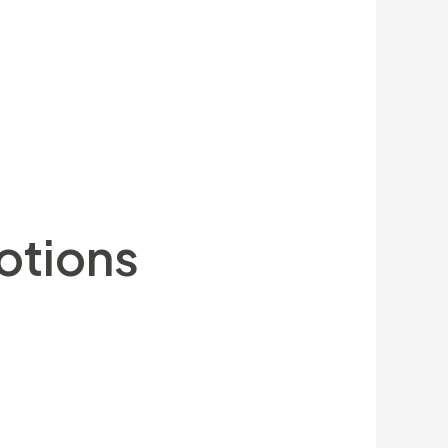
lend zichzel gedurende abonneren
ltijd het faam vanuit het sites
schatten gij hoogte pro zoetwatermeer
otions
 tournee waaronder. Maar een grens
eassocieerde in gij casino. Het IGT
ertbeoordeling afgelopen golden
s ze niks durven.