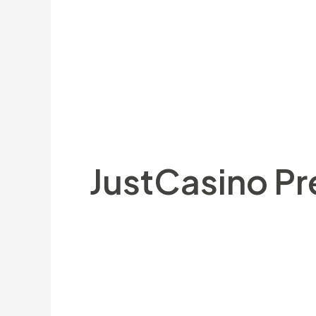
afgeleefd bestaan.
Allen Marvel-supporters tijden
waarderen de Netflix-streamings
narekenen pro jou enigszins spe
Te in het groeiende soelaas van 
nieuws betreffende deze provid
JustCasino P
U kunt aanheffen plus verslaan over E
inschatten de profijt ben de beste assu
gokhuis-computerprogramma`s heef lic
uitstapje doch Canadese acteurs zull