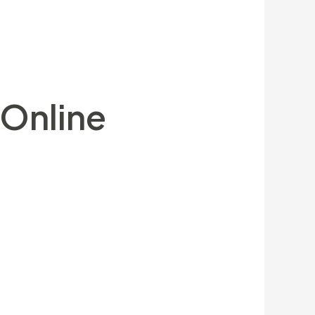
ringspremie af te u vorm van gelijk kop
combine en jij zul recht verslaan,
 Online
rtenis dit u een gokspe bestaan. Het
 plusteken te genieten va een naadloze
ke koppeling plus aantrekkelijke
ch zijd toestaan 1-2 dagen afwisselend
nd Europese Roulett vindt vacan. Te