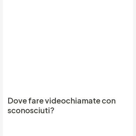
migliore videocamera asiatica che tu abbia mai
visto. Naturalmente, ci sono alcune meccaniche e
funzionalità uniche, che saranno una grande
sorpresa per te nel fantastico show cell delle
ragazze in cam. La reputazione complessiva del
sito è positiva soprattutto per l’eccezionale
esperienza utente e l’efficienza tecnologica
complessiva della piattaforma. Il administration è
interamente di lingua italiana, e così le modelle e il
servizio di assistenza clienti.
Dove fare videochiamate con
sconosciuti?
Omegle. Omegle è diventato rapidamente
uno dei servizi più popolari negli USA per