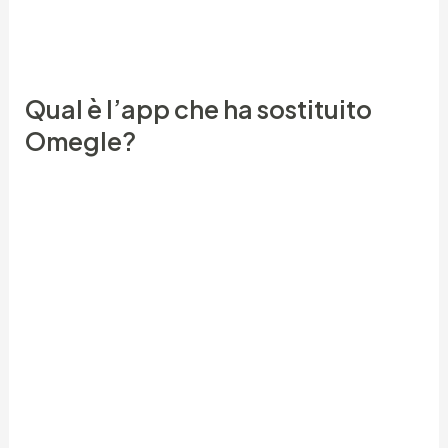
17 anni per utilizzare Bumble e puoi usare
l’account Facebook per collegarti.
Qual è l’app che ha sostituito
Omegle?
MeetMe è un'app di videochiamata simile a Omegle,
che consente agli utenti di incontrare nuove
persone. Ti fa entrare in contatto con altre
persone tramite video chat e scoprire e parlare
con persone che la pensano come te.
I rimborsi per i gettoni non spesi sono soggetti ad
approvazione contattando il supporto di
fatturazione. Inserisci qui sotto i tuoi dati per avere