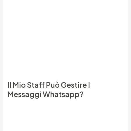
pagamento per assicurarti che i tuoi dati personali
e i tuoi fondi siano protetti. Qui puoi pagare con la
tua carta di credito, WebMoney, Paysafecard o
persino criptovaluta. Le sedi amministrative di
Bongacams si trovano a Nicosia (Cipro),
Amsterdam (Olanda) e nella Repubblica Ceca.
STATISTICHE – Cam4 ad inizio 2024 ha un traffico
stimato di sixteen milioni di utenti al mese.
Il Mio Staff Può Gestire I
Messaggi Whatsapp?
Grazie alla facilità di iscrizione, all’assenza di
complicati requisiti per l’adesione e alla facilità di
fare soldi, classifico il programma di affiliazione di