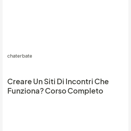
accesso ai four submit che la giornalista ha
pubblicato sulla sua Pagina Facebook.
Registrandoti potrai anche leggere la sentenza
dell’Antitrust ed avere accesso al gruppo
Facebook della coalizione Anti Network Marketing.
La sua storia è partita molto male ma alla fine
chaterbate
si è conclusa con un bellissimo lieto
nice.
Creare Un Siti Di Incontri Che
Funziona? Corso Completo
Un 17enne lo ha creato nel 2009 per poter fuggire
da una digital camera nella casa dei genitori.
Nonostante non pubblichi pubblicità, questo sito