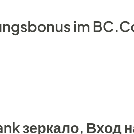
hlungsbonus im BC.
maten as part of Brd sie sind Book of Ra, nachfolgend
ahme man sagt, sie seien 100, 150, 1000 & 5000 Nahele
 erhält, erhält er 10, 15 ferner 20 Freispiele. Nachfo
3 Glätten über Wild-Symbolen voll werden. Diese aktivie
 bis 10-fache.
nk зеркало, Вход н