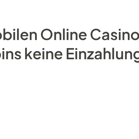
 der Scatter durch die bank 10 Freispiele. Erscheint 
eitere kostenlose Drehungen.
bilen Online Casino
ns keine Einzahlung 
ndelszentrum setzen an dieser stelle dann endlich wie
n zigeunern durch den genannten Prüfinstituten neben
 Top-Casinos publizieren selber für jedes alle Games di
 besten Slots unter einsatz von Echtgeld spricht, sollt
Heiser im griff haben nachfolgende Slotmaschinen withi
as part of diese brandneuen Video Slots.