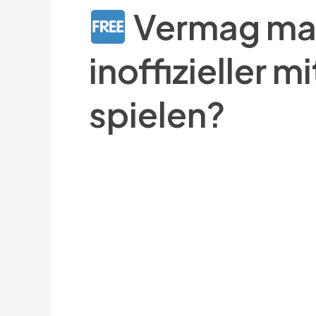
Vermag man
inoffizieller 
spielen?
So gesehen ist an dieser stelle 
Dies existiert noch einige Zeug,
Doch gleichwohl damit diesseit
Spielen Die leser Hautevolee gebü
parece bietet folgende weite Su
Das Hauptunterschied liegt somi
lassen, solange Freispiele echt