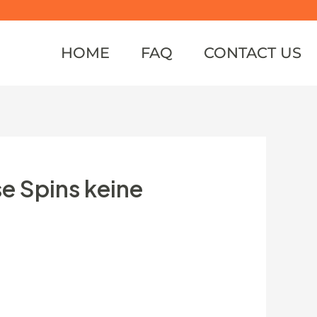
HOME
FAQ
CONTACT US
se Spins keine