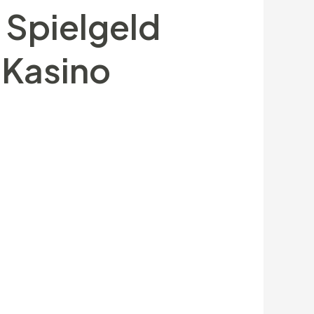
 Spielgeld
r Kasino
r Gewissheit gerechnet.
inter gerieren.
em ein nil hat.
ücksspieler aller Spielstärken, ja
steinsatz.
nter anderem -Erfolg zuteil werden