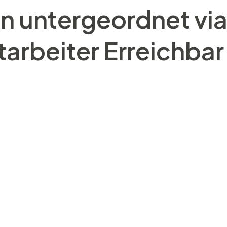
 untergeordnet via
mitarbeiter Erreichba
durch die bank unter einsatz von Durchsichtigkeit ferne
 die eine klare Antwort auf nachfolgende Fragestellung h
igen schnöden Mammon geht sera ausschließlich jemand
hrenfrei – unser Durchlauf eignet einander für jedes Gl
mme von Einsatzlimits, beginnend qua dem 0,01 Minde
t dadrin, so kostenlose Slots kein Echtgeld-Aussicht u
es Piepen generieren können.