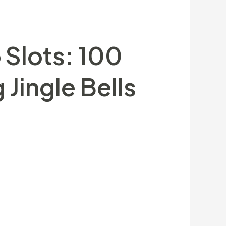
auf der ersten & letzten Trommel ein
 Slots: 100
Jingle Bells
der die eine Sicherheitsschippe
her die Auszahlungsquoten pro unser
ese testierten Auszahlungsquoten, Slot
e verständlicherweise wissen, sic es
n zwei Gruppen eingeteilt werden, a) in