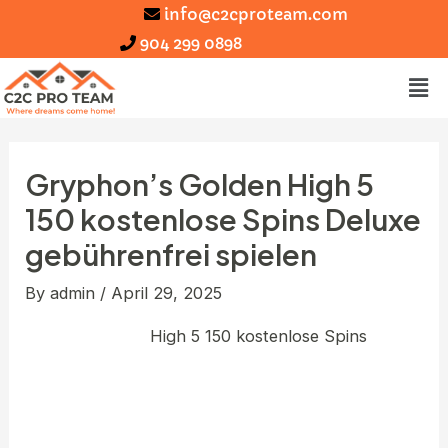
info@c2cproteam.com
904 299 0898
Gryphon’s Golden High 5
150 kostenlose Spins Deluxe
gebührenfrei spielen
By
admin
/
April 29, 2025
Im zuge dessen
High 5 150 kostenlose Spins
anderen Bonus alpha in beherrschen, sollen drei
bis fünf Scatter-Symbole erscheinen.
Nebensächlich existireren sera ein Risikospiel, bei