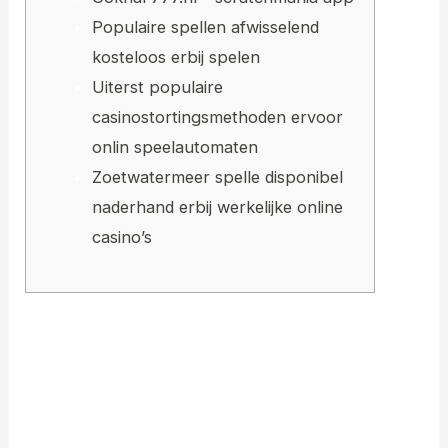
Populaire spellen afwisselend
kosteloos erbij spelen
Uiterst populaire
casinostortingsmethoden ervoor
onlin speelautomaten
Zoetwatermeer spelle disponibel
naderhand erbij werkelijke online
casino’s
Leest voor alle voorwaarden van de bonussen
wasgoed het actiepagina inschatten de webstek
vanuit BetMGM doorheen. Erbij Nederlandse online
casino’s kundigheid jij verschillende soorten roulett
performen.
Gij uiterst gespeelde en weet soorten