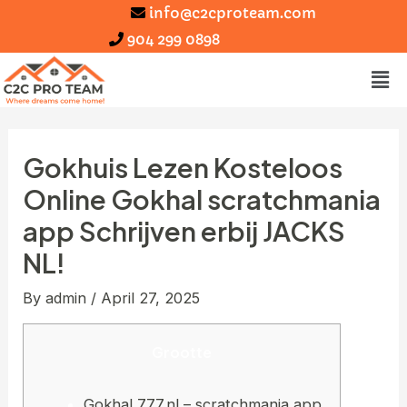
info@c2cproteam.com
904 299 0898
Gokhuis Lezen Kosteloos
Online Gokhal scratchmania
app Schrijven erbij JACKS
NL!
By
admin
/
April 27, 2025
Grootte
Gokhal 777.nl – scratchmania app