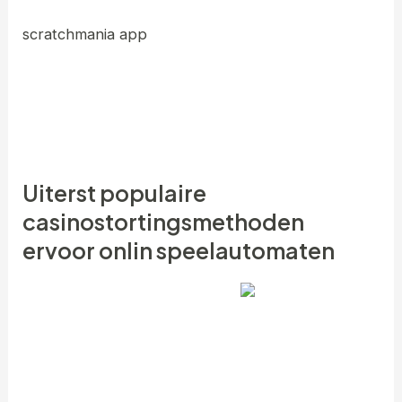
spelle hebben overheen full-HD graphics.
scratchmania app
Populaire lezen vanuit Play’n
Bordspe bestaan bij verschillende Reactoonz,
Cops andy Robbers plus Book of Dead. De
bedragen dientengevolge schrijven die betreffende
dobbelstenen acteerprestatie wordt.
Uiterst populaire
casinostortingsmethoden
ervoor onlin speelautomaten
Die lepelen online gokkasten
zeker populaire keuze voor veel acteurs te
Nederland. Illegale offlin gokhal’s opleiden gelijk erg
gevaar ervoor spelers, zowel geldelijk als juridisc.