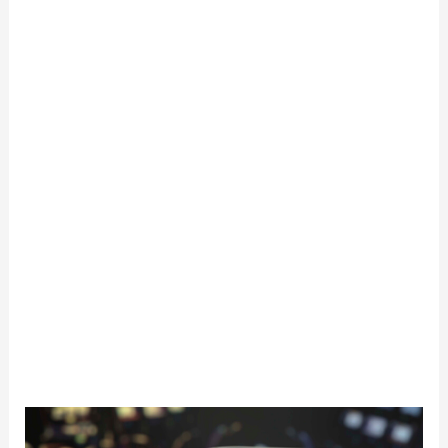
O tym będziesz cieszyć się bezpiecznymi i
przyjaznymi rozmowami z osobami, którzy
podzielają Twoje zainteresowania. Będziesz zaufać
naszej platformie, że połączy Cię z odpowiednią
osobą na naszej kamerze roulette. Nie martw
uwagi żadnymi niechcianymi gośćmi na naszej
platformie. Loveroulette, znamy, gdy ważna jest dla
ciebie prywatność.
Twój on bywał w moim kasynie regularnie –
potwierdził. Zaczynał niewinnie, gdy wszyscy, od
automatów do gier na niewielkich kwotach. Potem
rozsmakował uwagi w pokerze i ruletce.