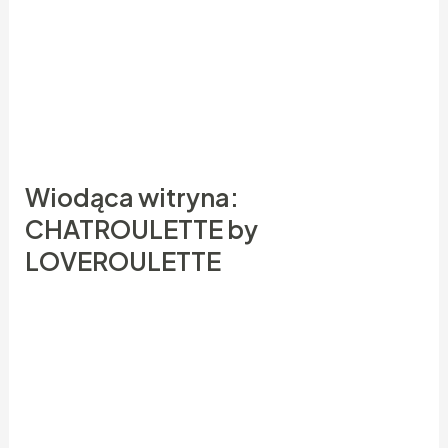
(obrazami) na każdym kole. Będziesz wykorzystać
karty „Edycja”, by umieścić obrazy i dowolny treść,
np. Nauczyciele mogą zakręcić kołem, by
skorzystać je jako losowy wybór nazwisk dla wersji
w związku z drugim kołem z danym pytaniem.
Wiodąca witryna:
CHATROULETTE by
LOVEROULETTE
Załóżmy, że chcesz wykorzystać jednego
koła obrotowego do podejmowania
wyborów co pochłonąć na obiad i drugie
koło, by zdecydować, czy pochłonąć posiłek
wewnątrz, czy na wynos.