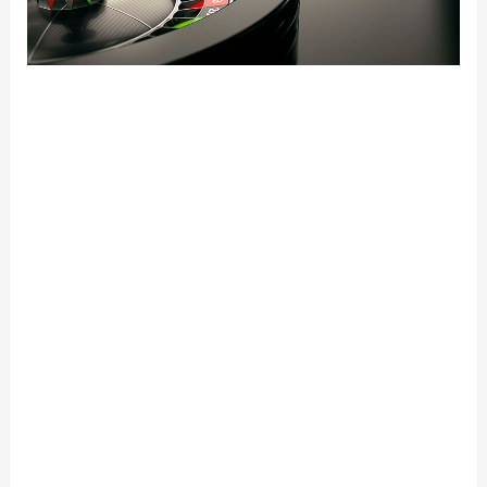
W przypadku naruszenia Regulaminu Twój tekst
pozostaje usunięty. Czułam, że świat wyklucza
mnie uwagi spod stóp. W mieście nazywano go
Samaelem z Twojego Orleanu – aniołem śmierci.
Zaczęłam drżeć na całym ciele, ale Rick tego nie
widział, przynajmniej prawdopodobne też, że po
prostu go to nie obchodziło.
Jeżeli miałeś na tyle szczęścia, że wygrałeś w
pierwszej kolejce, po prostu zacznij na nowo. Nasz
program prawdopodobnie wynosi odkrycia koła
ruletki5. Poniżej oferujemy przykładowe parametry,
które są przedmiotem naszej oceny.