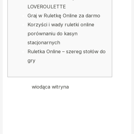
LOVEROULETTE
Graj w Ruletkę Online za darmo
Korzyści i wady ruletki online
porównaniu do kasyn
stacjonarnych
Ruletka Online – szereg stołów do
gry
Powodem
wiodąca witryna
jej popularności będzie
można komunikowania uwagi z innymi graczami i
krupierem na żywo podczas prawdziwym. Gra na
żywo jest dostępna zarówno na wersji
desktopowej, jak i mobilnej platformy, oferując
niesamowitą jakość. Ruletka na żywo będzie