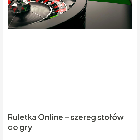
– Najmilsza, przecież to w ogóle bez sensu! –
Jeżeli tylko będziesz potrzebowała gdzieś
pojechać, wystarczy, że to zakomunikujesz,
a kierowca zawiezie cię, gdzie tylko chcesz. –
Muszę cię rozczarować, ale niestety nie, najmilsza.
Będziemy cię potrzebował pod ręką, a kasyno jest
daleko dlatego też, na drugim końcu miasta. Nie ma
więc znaczenia, abyś jeździła w te i z powrotem.
Ruletka Online – szereg stołów
do gry