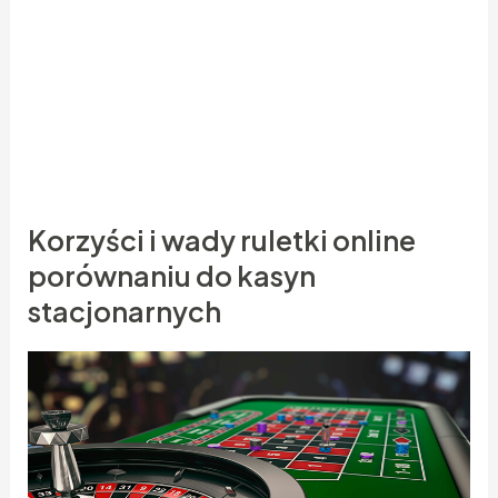
Ok, to wybraliśmy wersję europejską I co dalej?
Teraz szukajmy takiego kasyna, które oferuje
opcję “En Prison”. Na tej zasadzie gracz może
zatrzymać I powtórzyć swój zakład jeżeli kłębek
wypadła na pole “0”.
Korzyści i wady ruletki online
porównaniu do kasyn
stacjonarnych