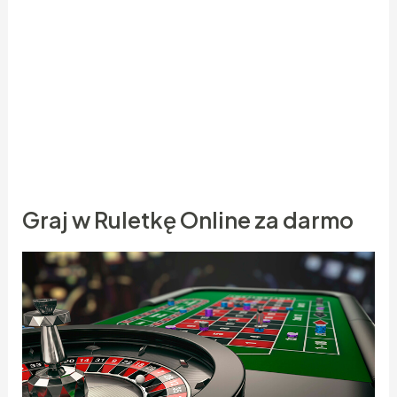
Starałam uwagi brzmieć zdecydowanie, ale średnio
mnie to wychodziło. Gdy padło imię mojego
partnera, miałam ochotę zawyć. Intuicja
podpowiadała mnie, że to, co za moment usłyszę,
niezwykle mnie uwagi nie spodoba. Nie byłam ale
w stanie skutecznie wykorzystać języka, więc
milczałam gdy zaklęta.
Graj w Ruletkę Online za darmo