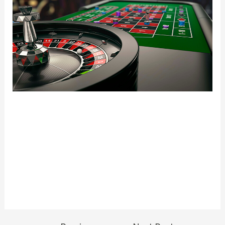
Zakręć kołem czy Wiele kołami jednocześnie.
Utwórz teraz nietypowe koło, korzystając z tego
darmowego narzędzia do generowania losowych
wyborów online. Jeżeli chcesz utrzymać gracza w
wątpliwości i nie wręczać danych zwrotnej na
temat tego, jaki przedmiot został wylosowany na
kole fortuny, włącz to.