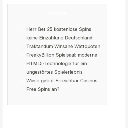
Content
Herr Bet 25 kostenlose Spins
keine Einzahlung Deutschland:
Traktandum Winsane Wettquoten
FreakyBillion Spielsaal: moderne
HTML5-Technologie für ein
ungestörtes Spielerlebnis
Wieso gebot Erreichbar Casinos
Free Spins an?
Wir hoffen, so der Nahrungsmittel Deren Fragen
zum Objekt Kasino Freespins beantwortet hat.