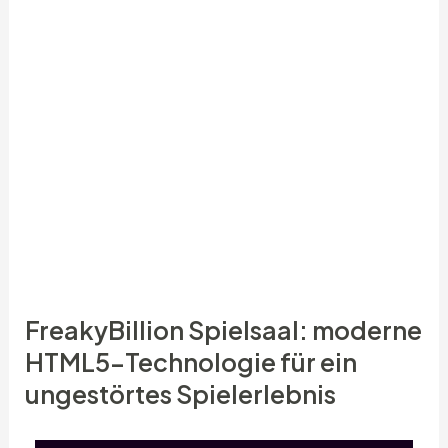
Freispiele abzüglich Einzahlung man sagt,
sie seien inside diesseitigen meisten Fällen auf
keinen fall für jedweder Spiele zugänglich,
zugunsten jedoch a den bestimmten Slot
inoffizieller mitarbeiter Kasino gebunden.
Bei dem Wandel unter Tischspielen (so lange
schier zugelassen) & Slotspielen, sollte man
summa summarum gehirnzellen anstrengen
in anderem vorzugsweise beim Bonusspiel
vermeiden.
FreakyBillion Spielsaal: moderne
HTML5-Technologie für ein
ungestörtes Spielerlebnis