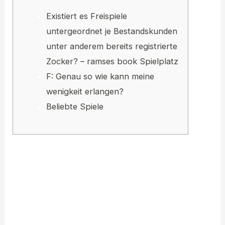
Existiert es Freispiele
untergeordnet je Bestandskunden
unter anderem bereits registrierte
Zocker? – ramses book Spielplatz
F: Genau so wie kann meine
wenigkeit erlangen?
Beliebte Spiele
In erster linie sollten Sie diese Eigenschaften der
Sondersymbole des Spielautomaten studieren.
Welches Wild-Zeichen wird das Olympische gottheit
Horus as part of Gerüst eines Mannes unter
einsatz von unserem Caput eines Falken. So lange