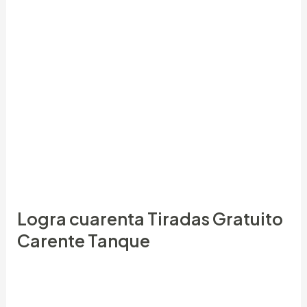
los excelentes casinos en internet en Argentina.
Los promociones sobre giros sin cargo podrí­amos
obtenerlas sobre otras maneras así­ como
referente a otras estados. Casino.guru es un sitio
de documentación independientemente de casinos
en internet así­ como juegos sobre casino en
internet. No modo toda ningún cirujano sobre
juegos de chiripa ni de todo una diferente
institución.
Logra cuarenta Tiradas Gratuito
Carente Tanque
El Bono Desprovisto Depósito de Allright Casino es
una proposición sola con el fin de aquellos más