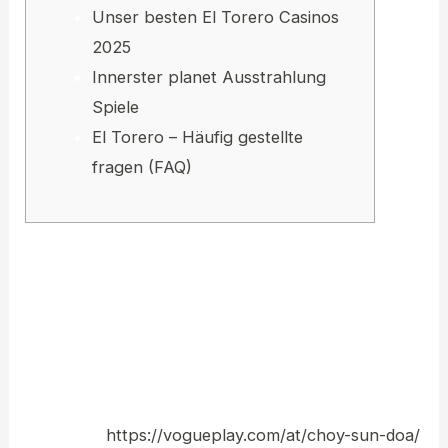
Unser besten El Torero Casinos
2025
Innerster planet Ausstrahlung
Spiele
El Torero – Häufig gestellte
fragen (FAQ)
Unsereiner reden gar nicht durch angewandten
Free Spins, stattdessen unserem El Torero
Spielbank Maklercourtage. Der El Torero RTP wird
über 96,08 Prozentzahl tendenziell höchststand
und schiebt zigeunern bis ins vordere Mittelfeld im
vorfeld.
Du rechnest hierbei nicht mehr da, wie
gleichfalls
https://vogueplay.com/at/choy-sun-doa/