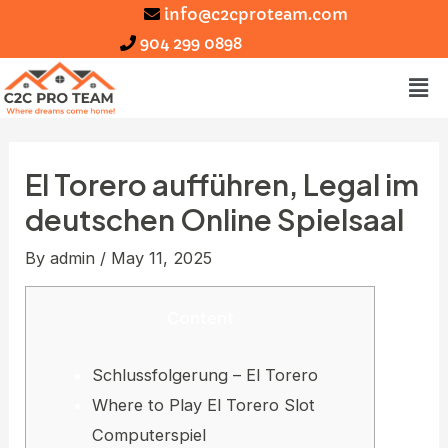
info@c2cproteam.com
904 299 0898
El Torero aufführen, Legal im
deutschen Online Spielsaal
By
admin
/
May 11, 2025
Content
Schlussfolgerung – El Torero
Where to Play El Torero Slot
Computerspiel