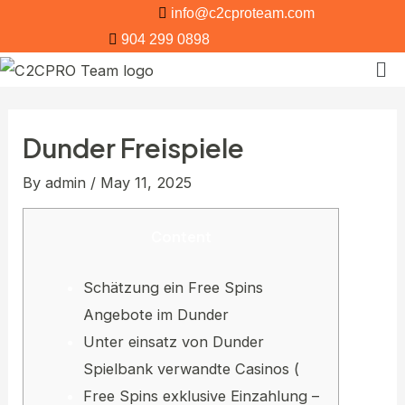
info@c2cproteam.com
904 299 0898
Dunder Freispiele
By
admin
/
May 11, 2025
Content
Schätzung ein Free Spins
Angebote im Dunder
Unter einsatz von Dunder
Spielbank verwandte Casinos (
Free Spins exklusive Einzahlung –