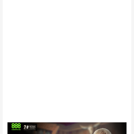
PayPal con el fin de hacer depósitos sobre casinos
online, aunque además tenemos casinos que
operan acerca de mercados cual permiten el uso
de PayPal, no obstante cual prefieren no
aceptarlo. En 2020, PayPal opera en alguna
doscientos sitios así­ como posee alguna 300 miles
sobre currículums conectados; deja que sus
clientes envíen, reciban y no ha transpirado
tengan depósitos referente a más profusamente
sobre treinta divisas. Referente a cuanto a los sitios
de juegos de casualidad, la cuantía de casinos
online con el pasar del tiempo PayPal nunca de de
crecer.