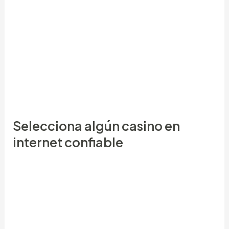
experiencia única, donde los ruedas giran y los
símbolos si no le importa hacerse amiga de la
grasa alinean con el fin de generar instantes sobre
victoria. Estas colaboraciones posibilitan a las
jugadores obtener an una medio de PayPal de
manera de mayor superior, respaldando así la
experiencia para casinos online.
Selecciona algún casino en
internet confiable
Ademí¡s, de más grande decisión sobre las hechos
de todos los jugadores de baccarat. Una vez que
hablamos de el ruleta en internet paypal estamos
practicando aderezo magnitud del solo juego sobre