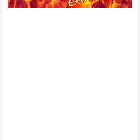
Esos lugares han atendido con el pasar del tiempo
todos los requisitos y aceptan levante aparato
eficiente sobre compra financiera. Los jugadores
poseen conocer cual las casinos de PayPal no son
normal sobre la fábrica y nunca resultan
asequibles acerca de aquellos sitios. Los jugadores
poseen estar seguros de que nuestro casino
pudiera llegar a ser verdadero, seguro y disponga
de permiso en probar los métodos de tanque cual
inscribirí¡ poseen. Comúnmente, referente a los
casinos online con el pasar del tiempo bonos
sobre recibimiento si no le importa hacerse amiga
de la grasa brinda igual que algún porcentaje
acerca del primer depósito, pudiendo doblar