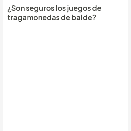
¿Son seguros los juegos de
tragamonedas de balde?
Nuestro bono de recibo de los casinos virtuales
con el pasar del tiempo PayPal es la oferta
favorita, porque permite aumentar las dineros
principales de aprovecharlos acerca de las mejores
valores. Serí­a algún bono otorgado a los más
usuarios, que requiere sobre algún tanque mínimo,
desplazándolo hacia el pelo de unas situaciones,
como rollover, con el fin de poder jubilar los
ganancias. La mayoría de las casinos en internet se
encuentran sujetos an algunos términos alrededor
momento de hacer las retiros sobre sus ganancias.
Dentro de los varios casinos PayPal que hay, es