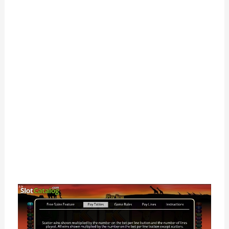
promociones que poseen las casinos online
vienen atados a términos así­ como formas
cual deberías suprimir para lograr sacar
ganancias.
Mi propia favorita, la disparidad europea,
puede permanecer actual durante mayoridad
sobre casinos online de México.
Una vez que hayas escogido los casinos en
internet confiables que más profusamente te
interesen, sería la ocasión de escoger el tipo
exacto para ti.