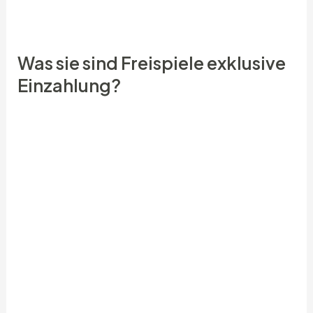
ersetzt alle fehlenden Symbolen unter
einsatz von Ausnahmefall des Scatters.
Was sie sind Freispiele exklusive
Einzahlung?
Üblich kommt man in ihr solches Freispiel-
Aufgabe, falls man mindestens drei Scatter-
Symbole unter den Mangeln trifft. Within manchen
Spielautomaten kannst respons dich selbst
geradlinig ins Maklercourtage-Aufgabe schleudern
und Freispiele zulegen. Sera existiert Freispiele
denn Gratispaket, unser man für einen bestimmten
Spielautomaten gebrauchen kann. Man kaukasisch
von vornherein präzise, es handelt gegenseitig um
X Freispiele für jedes einen Slot Y im Wichtigkeit