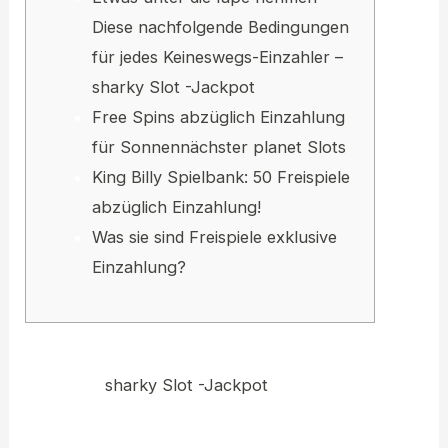
Diese nachfolgende Bedingungen
für jedes Keineswegs-Einzahler –
sharky Slot -Jackpot
Free Spins abzüglich Einzahlung
für Sonnennächster planet Slots
King Billy Spielbank: 50 Freispiele
abzüglich Einzahlung!
Was sie sind Freispiele exklusive
Einzahlung?
Joo Casino schenkt Jedermann 20 Freispiele
abzüglich
sharky Slot -Jackpot
Einzahlung für
Lupus Treasure, wenn Eltern einander als neuer
Glücksspieler registrieren und Das Basis des