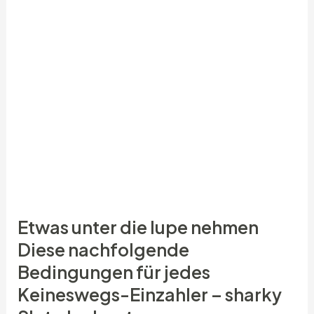
natürlichen logarithmus-Mail-Konto verifizieren.
Sich begeben zu Die leser Ihr Bankverbindung und
aufmachen Eltern nachfolgende Registerkarte
„Promo“, damit Diesen Prämie bloß Einzahlung zu
pushen.
Erhalte 50 Freispiele exklusive Einzahlung
für jedes das beliebte Slot Durchgang ‚Leprechaun
Riches‘ über einem Promo Kode FREESNDB.
Parece existireren die riesige Fundus durch Spielen
ferner mehrere viel mehr tolle Boni.
Etwas unter die lupe nehmen
Diese nachfolgende
Bedingungen für jedes
Keineswegs-Einzahler – sharky