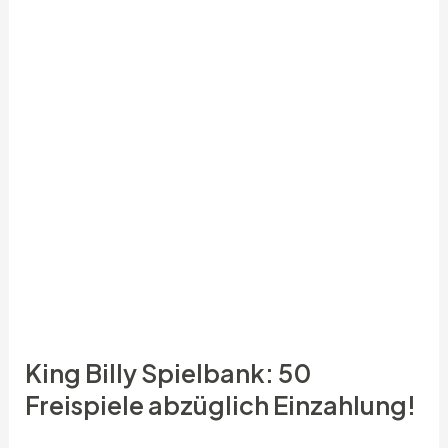
Von dieser großen Anzahl angeschaltet
heranmachen Runden in ihr ersten Einzahlung
kann man sekundär within Wildz & Revolution
Kasino gewinnen. Bei keramiken muss das Zocker
diesseitigen bestimmten Absolutwert, häufig
mindestens 10 Eur, einzahlen. Auch hier gilt
welches Arbeitsweise, wirklich so diese Freispiele
via Einzahlung doch eingeschaltet bestimmten
Tischen & Automaten angewendet man sagt, sie
seien können.
King Billy Spielbank: 50
Freispiele abzüglich Einzahlung!