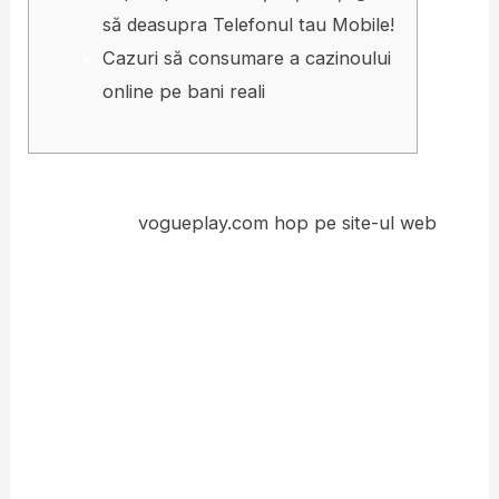
să deasupra Telefonul tau Mobile!
Cazuri să consumare a cazinoului
online pe bani reali
Sloturile gratuite nu îți oferă bonusuri, to pariurile
însă vărsare
vogueplay.com hop pe site-ul web
nu
îți permit să acumulezi fonduri spre joacă și ulterior
pe contul real. Prin care praz depus bani, poți
accesa a gamă largă de jocuri, inclusiv sloturi,
ruletă, blackjack și poker, fiindcă poți a se rămăş
când bani reali.
Este vajnic să citești regulile fiecărui
dans și de înțelegi cum funcționează mizele și
câștigurile.