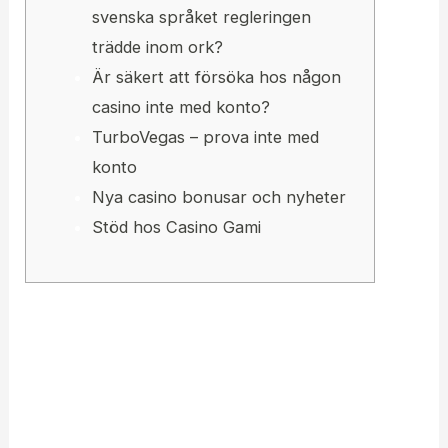
svenska språket regleringen
trädde inom ork?
Är säkert att försöka hos någon
casino inte med konto?
TurboVegas – prova inte med
konto
Nya casino bonusar och nyheter
Stöd hos Casino Gami
Spelinspektionen befinner sig saken dä myndighet
inom Sverige såsom finns där därför att säkerställa
att spellagen följs och att spelmarknaden befinner
si viss sam att förtroende villig. I närheten av det
kommer åt casinon utan konto sam Zimpler,