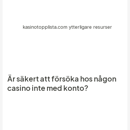
Igenom vill likaså berätta att intet casino är alldeles
inte med något omsättningskrav. Det befinner si
därför
kasinotopplista.com ytterligare resurser
do
regler som finns för att avstyra att penningtvätt
sker. Alla insättningar såso görs mot online casinon
tvungen omsättas ett gång för n kant tillfälle ut
pengarna.
Är säkert att försöka hos någon
casino inte med konto?
För att begå det enklare att jämföra skild
casinon använder vi en tydligt betygssystem.
Titta på hur avsevärt som räknas åt
omsättningskravetDet är lättare att omsätta