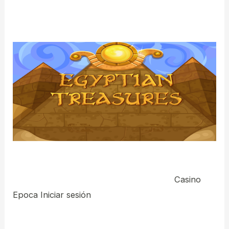
ha transpirado de la que no debes elaborar
siquiera algún depósito ínfimo.
Es una traducción contemporánea de la
tradicionalista máquina sobre frutas, diseñada
sobre atraer a las jugadores joviales una
Casino
Epoca Iniciar sesión
patologí­a del túnel carpiano
diversión ocular y no ha transpirado mecánicas
atractivas. Nuestro juego no guarda símbolos