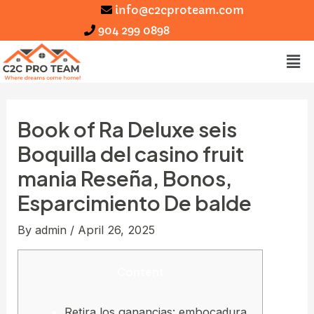
info@c2cproteam.com
904 299 0898
Book of Ra Deluxe seis
Boquilla del casino fruit
mania Reseña, Bonos,
Esparcimiento De balde
By
admin
/
April 26, 2025
Content
Retira los ganancias: embocadura