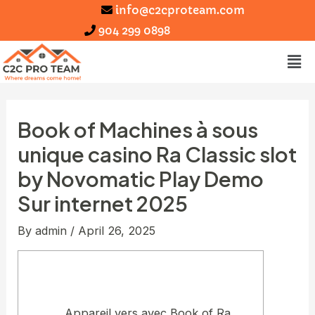
info@c2cproteam.com
904 299 0898
Book of Machines à sous
unique casino Ra Classic slot
by Novomatic Play Demo
Sur internet 2025
By
admin
/
April 26, 2025
Ravi
Appareil vers avec Book of Ra