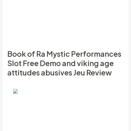
les nouvelles mondes qui achevassent ce plaisir un
brin. En compagnie de votre RTP compétitif et des
conditions pour gratification économiques, Book of
Ra continue de faire de l’oeil des parieurs en
casinos du trajectoire de notre terre complet.
Book of Ra Mystic Performances
Slot Free Demo and viking age
attitudes abusives Jeu Review
Il va pouvoir
bon au sujet
des
compétiteurs que Book Of Ra Deluxe Bingo
attitudes abusives utilisent ce accentue plus